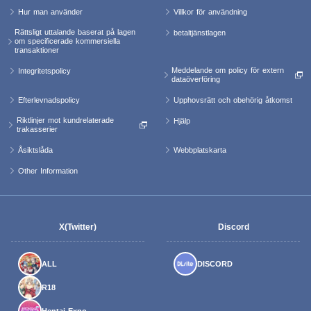
Hur man använder
Villkor för användning
Rättsligt uttalande baserat på lagen
betaltjänstlagen
om specificerade kommersiella
transaktioner
Meddelande om policy för extern
Integritetspolicy
dataöverföring
Efterlevnadspolicy
Upphovsrätt och obehörig åtkomst
Riktlinjer mot kundrelaterade
Hjälp
trakasserier
Åsiktslåda
Webbplatskarta
Other Information
X(Twitter)
Discord
ALL
DISCORD
R18
Hentai Expo