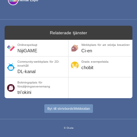
Relaterade tjänster
Onlinespelsajt
Webbplats för att stödja kreatörer
NijiGAME
Ci-en
Community-webbplats för 2D-
Gratis exempelsida
innehåll
chobit
DL-kanal
Bokningsplats för
försäljningsevenemang
tri'okini
Byt till skrivbordsWebbsidan
© DLsite