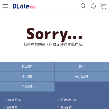
Sorry...
您所在的国家・区域无法购买此作品。
综合首页
同人
成人漫画
美少女游戏
手机游戏
公司概要
招聘信息
使用向导
使用条款