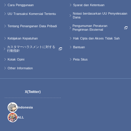
Cara Penggunaan
Syarat dan Ketentuan
Notasi berdasarkan UU Penyelesaian
UU Transaksi Komersial Tertentu
Dana
Pengumuman Peraturan
Tentang Penanganan Data Pribadi
Pengiriman Eksternal
Kebijakan Kepatuhan
Hak Cipta dan Akses Tidak Sah
カスタマーハラスメントに対する
Bantuan
行動指針
Kotak Opini
Peta Situs
Other Information
X(Twitter)
Indonesia
ALL