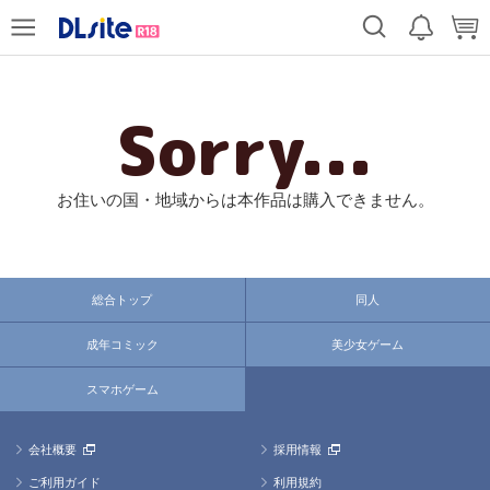
Sorry...
お住いの国・地域からは本作品は購入できません。
総合トップ
同人
成年コミック
美少女ゲーム
スマホゲーム
会社概要
採用情報
ご利用ガイド
利用規約