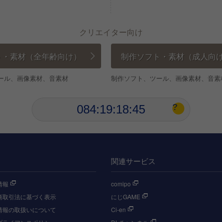
0
0
1
0
1
2
1
クリエイター向け
2
3
2
3
4
3
0
ト・素材（全年齢向け）
制作ソフト・素材（成人向
4
0
5
4
0
1
5
1
6
5
1
2
ール、画像素材、音素材
制作ソフト、ツール、画像素材、音素
6
2
7
6
2
3
7
3
0
8
0
7
3
4
?
0
8
4
:
1
9
:
1
8
:
4
5
1
9
5
2
2
9
5
6
2
6
3
3
6
7
3
7
4
4
7
8
4
8
5
5
8
9
関連サービス
5
9
6
6
9
6
7
7
情報
comipo
7
8
8
商取引法に基づく表示
にじGAME
8
9
9
情報の取扱いについて
Ci-en
9