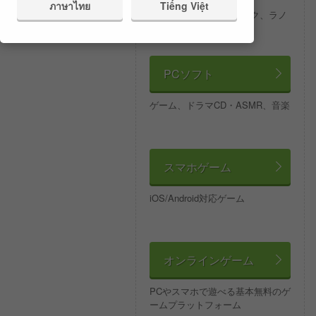
コミック
ภาษาไทย
Tiếng Việt
タテヨミ、ボイスコミック、ラノ
ベ、小説、一般書籍
PCソフト
ゲーム、ドラマCD・ASMR、音楽
スマホゲーム
iOS/Android対応ゲーム
オンラインゲーム
PCやスマホで遊べる基本無料のゲ
ームプラットフォーム