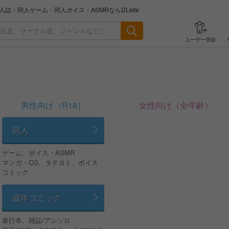
誌・同人ゲーム・同人ボイス・ASMRならDLsite
検索
ユーザー登録
男性向け（R18）
女性向け（全年齢）
同人
ゲーム、ボイス・ASMR
マンガ・CG、タテヨミ、ボイス
コミック
成年コミック
単行本、雑誌/アンソロ