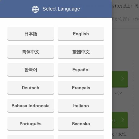
国内最大級の取り揃え！登録作品210万以上！ 同人
Select Language
日本語
English
简体中文
繁體中文
全年齢向け
한국어
Español
同人
Deutsch
Français
ゲーム、ボイス・ASMR、マン
ガ・CG
Bahasa Indonesia
Italiano
コミック（comipo）
Português
Svenska
少年・青年コミック、少女・女性