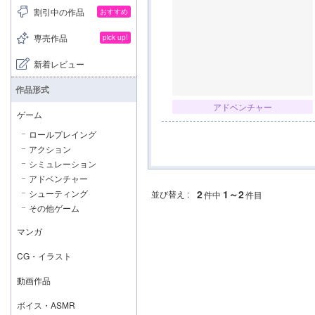
割引中の作品
おすすめ
専売作品
pick up!
新着レビュー
作品形式
アドベンチャー
ゲーム
ロールプレイング
アクション
シミュレーション
アドベンチャー
シューティング
2
1～2
並び替え :
件中
件目
その他ゲーム
マンガ
CG・イラスト
動画作品
ボイス・ASMR