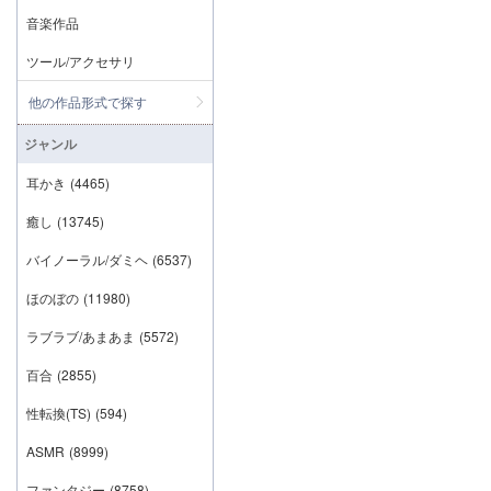
音楽作品
ツール/アクセサリ
他の作品形式で探す
ジャンル
耳かき
(4465)
癒し
(13745)
バイノーラル/ダミヘ
(6537)
ほのぼの
(11980)
ラブラブ/あまあま
(5572)
百合
(2855)
性転換(TS)
(594)
ASMR
(8999)
ファンタジー
(8758)