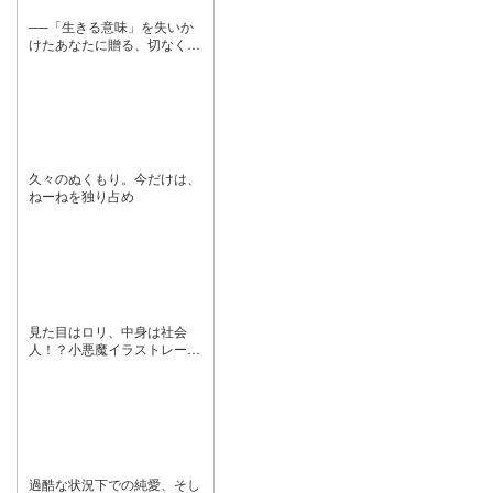
──「生きる意味」を失いか
けたあなたに贈る、切なくも
温かい純愛の記憶。
久々のぬくもり。今だけは、
ねーねを独り占め
見た目はロリ、中身は社会
人！？小悪魔イラストレータ
ーに翻弄される甘酸っぱいビ
ジュアルノベル！
過酷な状況下での純愛、そし