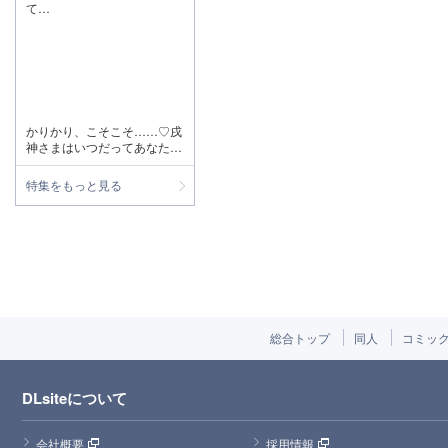
て…
かりかり、こそこそ……♡戌
神さまはいつだってあなたを
癒してくれる女神
特集をもっと見る
総合トップ
同人
コミッ
DLsiteについて
会社概要
採用情報