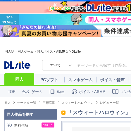
9/14
13:59
まで
同人誌・同人ゲーム・同人ボイス・ASMRならDLsite
すべて
同人
PCソフト
スマホゲーム
ボイス・音声
ゲーム
動画
ボイス・ASMR
マン
TOP
同人
サークル一覧
空想庭園
スウィートハロウィン
レビュー一覧
「スウィートハロウィン」
同人作品を探す
無料作品
pick up!