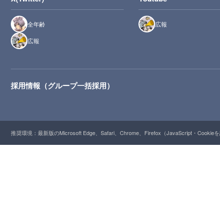
全年齢
広報
広報
採用情報（グループ一括採用）
推奨環境：最新版のMicrosoft Edge、Safari、Chrome、Firefox（JavaScript・Cooki