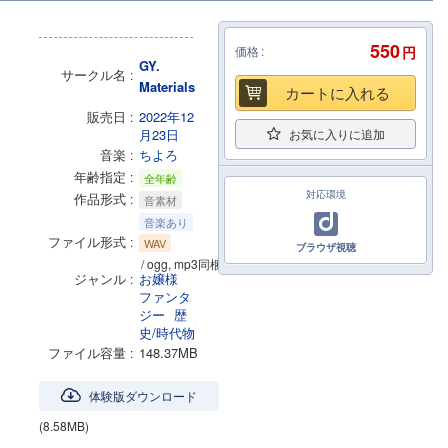
550
価格
円
GY.
サークル名
Materials
カートに入れる
販売日
2022年12
月23日
お気に入りに追加
音楽
ちよろ
年齢指定
全年齢
対応環境
作品形式
音素材
音楽あり
ファイル形式
WAV
ブラウザ視聴
/ ogg, mp3同梱
ジャンル
お嬢様
ファンタ
ジー
歴
史/時代物
ファイル容量
148.37MB
体験版ダウンロード
(8.58MB)