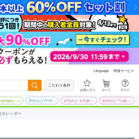
関連サービス
Language
こだわり条件
検索
お気に入り
カート
ガイド
omipo）へ
男性向け R18へ
女性向け 全年齢へ
女性向け TL/BLへ
売カレンダー