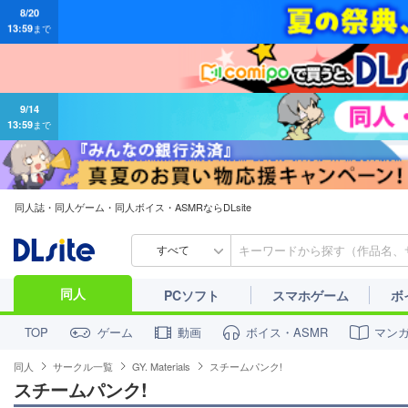
9/14
13:59
まで
同人誌・同人ゲーム・同人ボイス・ASMRならDLsite
すべて
同人
PCソフト
スマホゲーム
ボ
ゲーム
動画
ボイス・ASMR
マン
TOP
同人
サークル一覧
GY. Materials
スチームパンク!
スチームパンク!