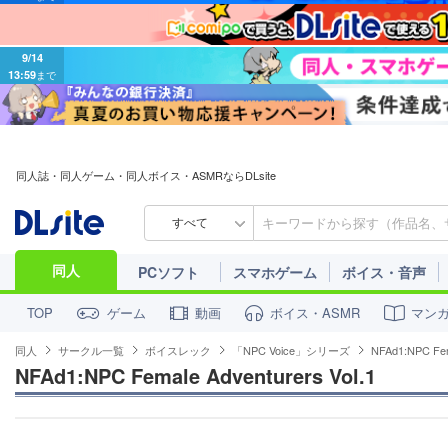
9/14
13:59
まで
同人誌・同人ゲーム・同人ボイス・ASMRならDLsite
すべて
同人
PCソフト
スマホゲーム
ボイス・音声
ゲーム
動画
ボイス・ASMR
マン
TOP
同人
サークル一覧
ボイスレック
「NPC Voice」シリーズ
NFAd1:NPC Fema
NFAd1:NPC Female Adventurers Vol.1