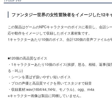
ファンタジー世界の女性冒険者をイメージした12キャ
この製品はゲームのNPCキャラクターのボイスに着目し、会話シ
応や動作をイメージして収録したボイス素材集です。
1キャラクターあたり10個のボイス、合計120個の音声ファイル
■120個の高品質なボイス
・1キャラクターあたり10個のボイス(挨拶、怒る、相槌、返事(
る・叫ぶ)
・シーンを選ばず扱いやすい短いボイス
・プロの声優と高品質マイクを用いてスタジオで録音
・収録素材:wav(16bit/44,1kHz、モノラル)、ogg、m4a
※キャラクター画像は製品に同梱していません。