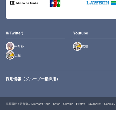
X(Twitter)
Youtube
全年齢
広報
広報
採用情報（グループ一括採用）
推奨環境：最新版のMicrosoft Edge、Safari、Chrome、Firefox（JavaScript・Cooki