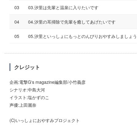
03.汐里は先輩と温泉に入りたいです
04.汐里の耳掃除で先輩を癒してあげたいです
05.汐里といっしょにもっとのんびりおやすみしましょう
クレジット
企画:電撃G's magazine編集部/小竹義彦
シナリオ:中島大河
イラスト:塩かずのこ
声優:上田麗奈
(C)いっしょにおやすみプロジェクト