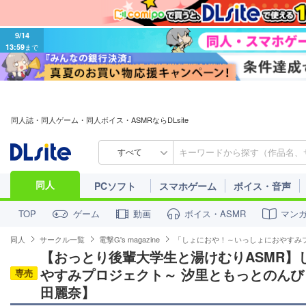
9/14
13:59
まで
同人誌・同人ゲーム・同人ボイス・ASMRならDLsite
すべて
同人
PCソフト
スマホゲーム
ボイス・音声
ゲーム
動画
ボイス・ASMR
マン
TOP
同人
サークル一覧
電撃G's magazine
「しょにおや！～いっしょにおやすみ
【おっとり後輩大学生と湯けむりASMR】
やすみプロジェクト～ 汐里ともっとのんび
専売
田麗奈】