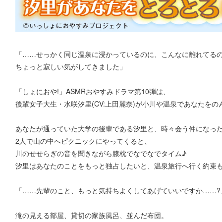
「……せっかく同じ温泉に浸かっているのに、こんなに離れてる
ちょっと寂しい気がしてきました」
「しょにおや!」ASMRおやすみドラマ第10弾は、
後輩女子大生・水咲汐里(CV:上田麗奈)が小川や温泉であなたをの
あなたが通っていた大学の後輩である汐里と、時々会う仲になっ
2人で山の中へピクニックにやってくると、
川のせせらぎの音を聞きながら膝枕でなでなでタイム♪
汐里はあなたのことをもっと独占したいと、温泉旅行へ行く約束
「……先輩のこと、もっと気持ちよくしてあげていいですか……?
滝の見える部屋、貸切の家族風呂、並んだ布団。