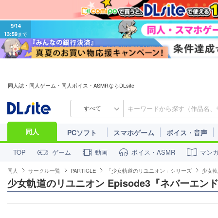
9/14
13:59
まで
同人誌・同人ゲーム・同人ボイス・ASMRならDLsite
すべて
同人
PCソフト
スマホゲーム
ボイス・音声
ゲーム
動画
ボイス・ASMR
マン
TOP
同人
サークル一覧
PARTICLE
「少女軌道のリユニオン」シリーズ
少女軌
少女軌道のリユニオン Episode3『ネバーエ