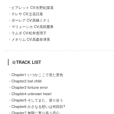
・ピアレット CV:矢野妃菜喜
・テレサ CV:立花日菜
・ポーレア CV:髙橋ミナミ
・マリューシカ CV:高田憂希
・ラムダ CV:松井恵理子
・メオリム CV:高森奈津美
☆TRACK LIST
・Chapter1 いつかここで見た景色
・Chapter2 lost child
・Chapter3 fortune error
・Chapter4 unknown heart
・Chapter5 そしてまた、巡り合う
・Chapter6 かさなる想いは何回目?
・Chapter7 無限に寄り添う恋心