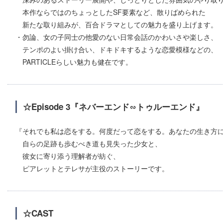
本作ならではのちょっとしたSF要素など、散りばめられた
新たな取り組みが、百合ドラマとしての魅力を盛り上げます。
・勿論、女の子同士の他愛のない日常会話のかわいさや楽しさ、
テンポのよい掛け合い、ドキドキするような恋愛模様などの、
PARTICLEらしい魅力も健在です。
☆Episode 3『ネバーエンド∽トゥルーエンド』
『それでも私は恋をする。何度だって恋をする。あなたの生き方
自らの足跡も歩むべき道も見失った少女と、
彼女に寄り添う理解者が紡ぐ、
ピアレットとテレサが主役のストーリーです。
☆CAST