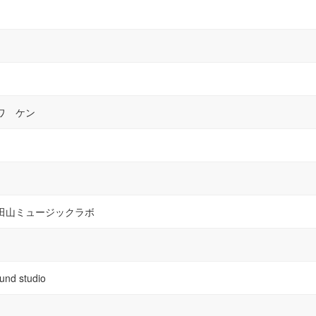
ワ ケン
浜田山ミュージックラボ
 studio