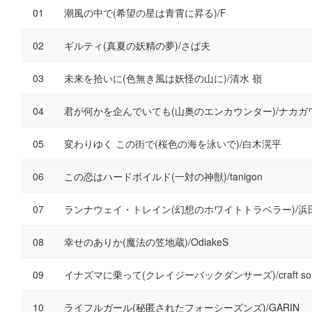
潮風の中で(希望の星は青霄に昇る)/F
ギルティ(真夏の妖精の夢)/さば夫
未来を拾いに(色無き風は妖怪の山に)/清水 嶺
君が何かを企んでいても(山奥のエンカウンター)/ナカガ
変わりゆく この街で(桜色の海を泳いで)/白木滉平
この恋はハードボイルド(一対の神獣)/tanigon
ランナウェイ・トレイン(幻想のホワイトトラベラー)/
幸せのありか(魔法の笠地蔵)/OdiakeS
イナズマに乗って(クレイジーバックダンサーズ)/craft sound
ライフルガール(秘匿されたフォーシーズンズ)/GARIN