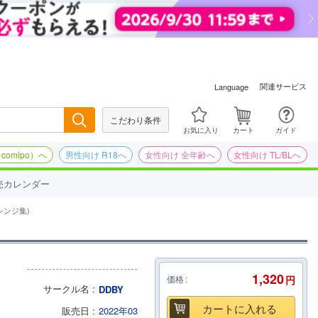
関連サービス
Language
こだわり条件
検索
お気に入り
カート
ガイド
omipo）へ
男性向け R18へ
女性向け 全年齢へ
女性向け TL/BLへ
売カレンダー
レンジ集)
1,320
価格
円
サークル名
DDBY
カートに入れる
販売日
2022年03