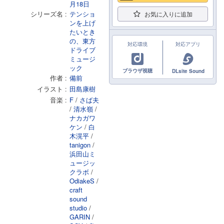
月18日
シリーズ名
テンショ
お気に入りに追加
ンを上げ
たいとき
の、東方
対応環境
対応アプリ
ドライブ
ミュージ
ック
ブラウザ視聴
DLsite Sound
作者
備前
イラスト
田島康樹
音楽
F
/
さば夫
/
清水嶺
/
ナカガワ
ケン
/
白
木滉平
/
tanigon
/
浜田山ミ
ュージッ
クラボ
/
OdiakeS
/
craft
sound
studio
/
GARIN
/