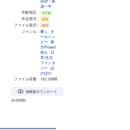
SGY
/
鳥
居一平
年齢指定
全年齢
作品形式
音楽
ファイル形式
MP3
ジャンル
癒し
オ
ールハッ
ピー
東
方Project
萌え
日
常/生活
ファンタ
ジー
ほ
のぼの
ファイル容量
102.32MB
体験版ダウンロード
(6.65MB)