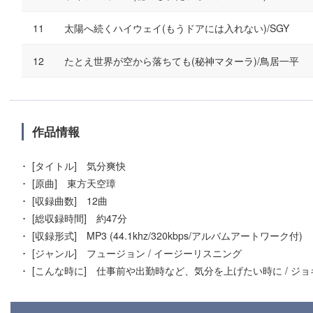
太陽へ続くハイウェイ(もうドアには入れない)/SGY
たとえ世界が空から落ちても(秘神マターラ)/鳥居一平
作品情報
[タイトル] 気分爽快
[原曲] 東方天空璋
[収録曲数] 12曲
[総収録時間] 約47分
[収録形式] MP3 (44.1khz/320kbps/アルバムアートワーク付)
[ジャンル] フュージョン / イージーリスニング
[こんな時に] 仕事前や出勤時など、気分を上げたい時に / ジ