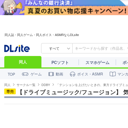
同人誌・同人ゲーム・同人ボイス・ASMRならDLsite
すべて
同人
PCソフト
スマホゲーム
ボ
ゲーム
動画
ボイス・ASMR
マン
TOP
同人
サークル一覧
DDBY
「テンションを上げたいときの、東方ドライブミ
【ドライブミュージック/フュージョン】 気
専売