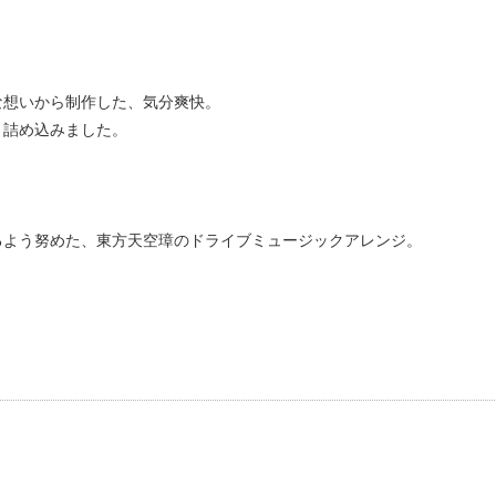
な想いから制作した、気分爽快。
と詰め込みました。
るよう努めた、東方天空璋のドライブミュージックアレンジ。