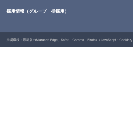
採用情報（グループ一括採用）
推奨環境：最新版のMicrosoft Edge、Safari、Chrome、Firefox（JavaScript・Cooki