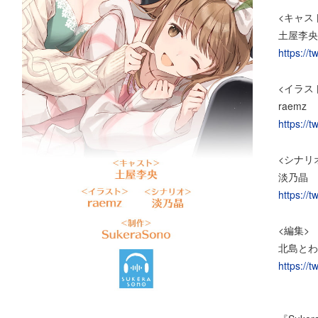
<キャス
土屋李央
https://
<イラス
raemz
https://
<シナリ
淡乃晶
https://
<編集>
北島とわ
https://t