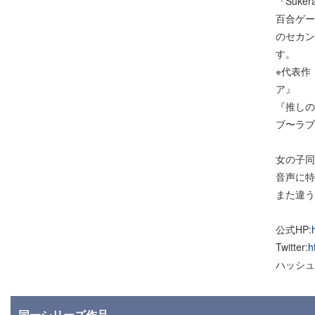
『Suker
百合ゲーム
のセカン
す。
※代表作
ア』
『推しの
ブ〜ラブ
⼥の⼦同
⾳声に特
また違う
公式HP:
Twitter:
h
ハッシュ
同一シリーズ作品