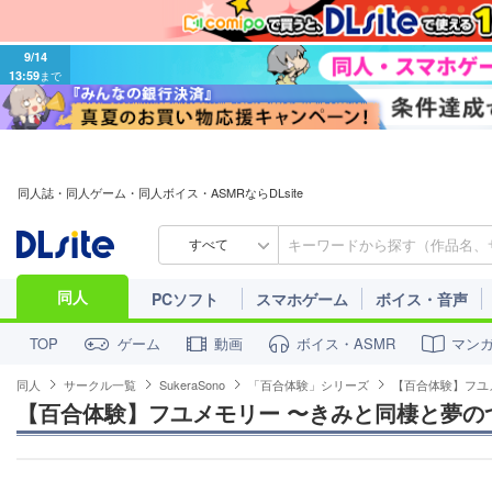
9/14
13:59
まで
同人誌・同人ゲーム・同人ボイス・ASMRならDLsite
すべて
同人
PCソフト
スマホゲーム
ボイス・音声
ゲーム
動画
ボイス・ASMR
マン
TOP
同人
サークル一覧
SukeraSono
「百合体験」シリーズ
【百合体験】フユ
【百合体験】フユメモリー 〜きみと同棲と夢の