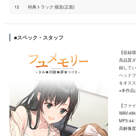
特典トラック:寝息(正面)
■スペック・スタッフ
【収録環
高品質ダ
録してい
ヘッドフ
をオスス
※本作品
【ファイ
WAV:48kH
MP3:44.
高解像度