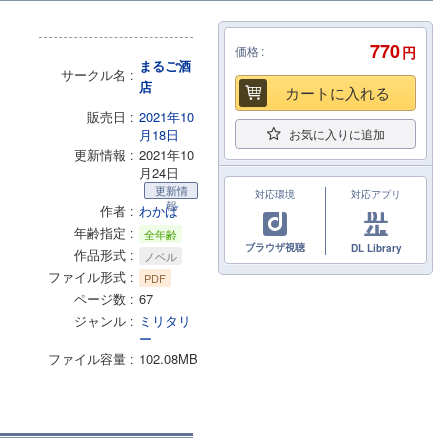
770
価格
円
まるご酒
サークル名
店
カートに入れる
販売日
2021年10
月18日
お気に入りに追加
更新情報
2021年10
月24日
更新情
対応環境
対応アプリ
報
作者
わかば
年齢指定
全年齢
ブラウザ視聴
DL Library
作品形式
ノベル
ファイル形式
PDF
ページ数
67
ジャンル
ミリタリ
ー
ファイル容量
102.08MB