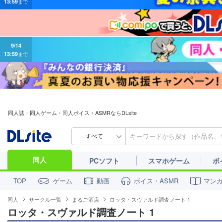
9/14
13:59
まで
同人誌・同人ゲーム・同人ボイス・ASMRならDLsite
すべて
同人
PCソフト
スマホゲーム
ボ
ゲーム
動画
ボイス・ASMR
マン
TOP
同人
サークル一覧
まるご酒店
ロッタ・スヴァルド調査ノート 1
ロッタ・スヴァルド調査ノート 1