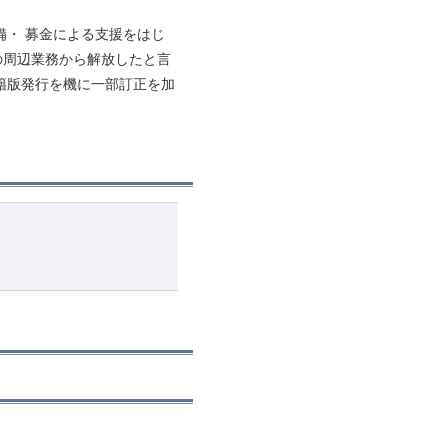
備・ 募金による支援をはじ
の周辺業務から解放したと言
籍版発行を機に一部訂正を加