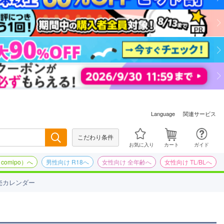
関連サービス
Language
こだわり条件
検索
お気に入り
カート
ガイド
omipo）へ
男性向け R18へ
女性向け 全年齢へ
女性向け TL/BLへ
売カレンダー