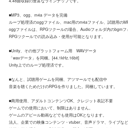
4.48曲収録の豊富なラインナップです。
■MP3、ogg、m4a データを完備
ループ処理済のoggファイル、mac用のm4aファイル、試聴用の
oggファイルは、RPGツクールの場合、Audioフォルダ内のbg
RPGツクールでの読み込み・使用が可能となります。
■Unity、その他プラットフォーム用 WAVデータ
「wavデータ」を同梱。[44.1kHz.16bit]
Unity上でのループ処理済です。
■なんと、試聴用ゲームを同梱、アツマールでも配信中
音楽を聴くためだけのRPGを作りました。同梱しています。
■商用使用、アダルトコンテンツOK、クレジット表記不要
ゲームでの使用において、制限はありません。
ゲームのアピール動画などでも使用はOKとなります。
法人、企業での映像コンテンツ・vtuber、音声ドラマ、ライブな