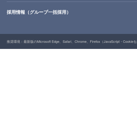
採用情報（グループ一括採用）
推奨環境：最新版のMicrosoft Edge、Safari、Chrome、Firefox（JavaScript・Cooki