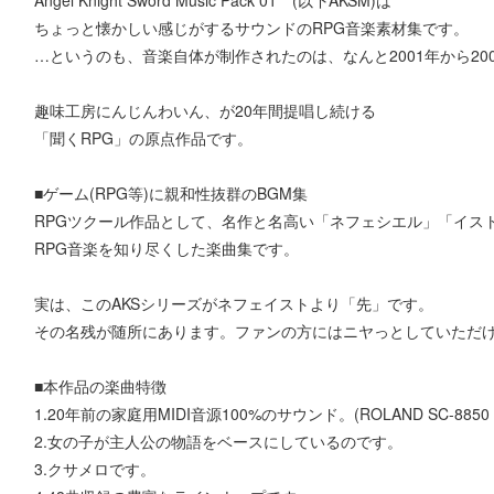
ちょっと懐かしい感じがするサウンドのRPG音楽素材集です。
…というのも、音楽自体が制作されたのは、なんと2001年から20
趣味工房にんじんわいん、が20年間提唱し続ける
「聞くRPG」の原点作品です。
■ゲーム(RPG等)に親和性抜群のBGM集
RPGツクール作品として、名作と名高い「ネフェシエル」「イスト
RPG音楽を知り尽くした楽曲集です。
実は、このAKSシリーズがネフェイストより「先」です。
その名残が随所にあります。ファンの方にはニヤっとしていただ
■本作品の楽曲特徴
1.20年前の家庭用MIDI音源100%のサウンド。(ROLAND SC-8850 Y
2.女の子が主人公の物語をベースにしているのです。
3.クサメロです。