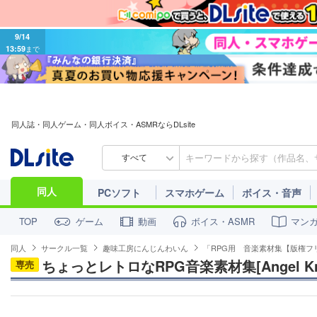
9/14
13:59
まで
同人誌・同人ゲーム・同人ボイス・ASMRならDLsite
すべて
同人
PCソフト
スマホゲーム
ボイス・音声
ゲーム
動画
ボイス・ASMR
マン
TOP
同人
サークル一覧
趣味工房にんじんわいん
「RPG用 音楽素材集【版権フ
ちょっとレトロなRPG音楽素材集[Angel Knight
専売