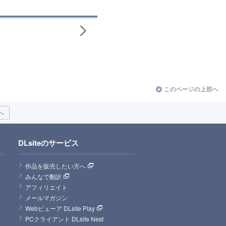
このページの上部へ
へ
DLsiteのサービス
作品を販売したい方へ
みんなで翻訳
アフィリエイト
メールマガジン
Webビューア DLsite Play
PCクライアント DLsite Nest