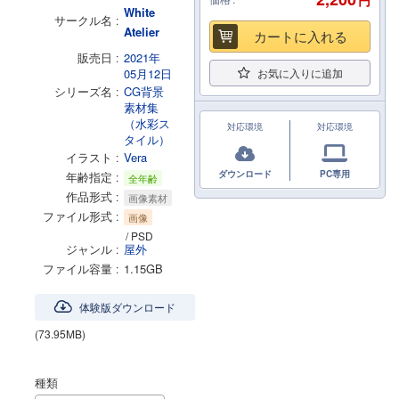
円
White
サークル名
Atelier
カートに入れる
販売日
2021年
05月12日
お気に入りに追加
シリーズ名
CG背景
素材集
（水彩ス
対応環境
対応環境
タイル）
イラスト
Vera
ダウンロード
PC専用
年齢指定
全年齢
作品形式
画像素材
ファイル形式
画像
/ PSD
ジャンル
屋外
ファイル容量
1.15GB
体験版ダウンロード
(73.95MB)
種類