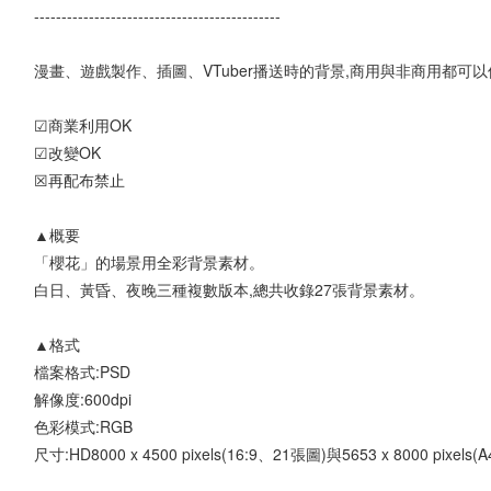
---------------------------------------------
漫畫、遊戲製作、插圖、VTuber播送時的背景,商用與非商用都可
☑商業利用OK
☑改變OK
☒再配布禁止
▲概要
「櫻花」的場景用全彩背景素材。
白日、黃昏、夜晚三種複數版本,總共收錄27張背景素材。
▲格式
檔案格式:PSD
解像度:600dpi
色彩模式:RGB
尺寸:HD8000 x 4500 pixels(16:9、21張圖)與5653 x 8000 pixel