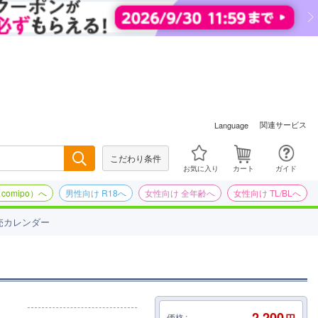
関連サービス
Language
こだわり条件
検索
お気に入り
カート
ガイド
omipo）へ
男性向け R18へ
女性向け 全年齢へ
女性向け TL/BLへ
売カレンダー
2,200
価格