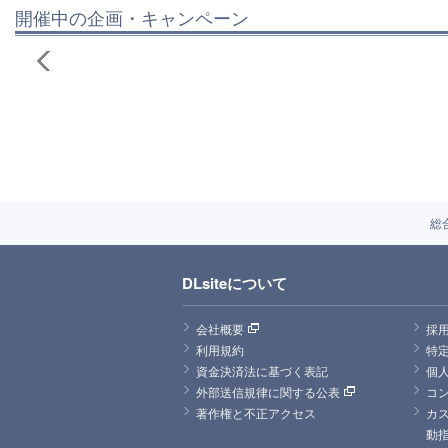
開催中の企画・キャンペーン
総
DLsiteについて
会社概要
採
利用規約
特
資金決済法に基づく表記
個
外部送信規律に関する公表
コ
著作権と不正アクセス
カ
動