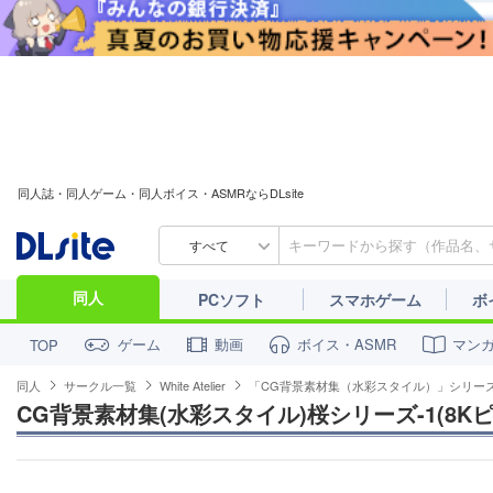
同人誌・同人ゲーム・同人ボイス・ASMRならDLsite
すべて
同人
PCソフト
スマホゲーム
ボ
ゲーム
動画
ボイス・ASMR
マン
TOP
同人
サークル一覧
White Atelier
「CG背景素材集（水彩スタイル）」シリー
CG背景素材集(水彩スタイル)桜シリーズ-1(8K