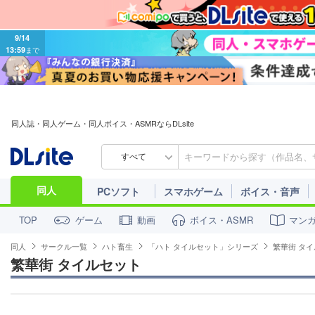
9/14
13:59
まで
同人誌・同人ゲーム・同人ボイス・ASMRならDLsite
すべて
同人
PCソフト
スマホゲーム
ボイス・音声
ゲーム
動画
ボイス・ASMR
マン
TOP
同人
サークル一覧
ハト畜生
「ハト タイルセット」シリーズ
繁華街 タ
繁華街 タイルセット