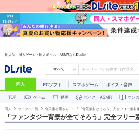
9/14
13:59
まで
同人誌・同人ゲーム・同人ボイス・ASMRならDLsite
すべて
同人
PCソフト
スマホゲーム
ボイス・音声
ゲーム
動画
ボイス・ASMR
マン
TOP
同人
サークル一覧
背景素材屋さん
「「背景素材がそろう」完全フリー素材
「ファンタジー背景が全てそろう」完全フリー素