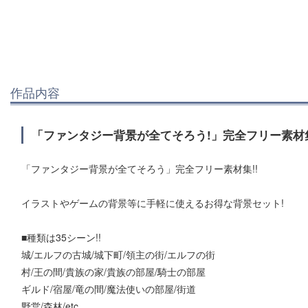
作品内容
「ファンタジー背景が全てそろう!」完全フリー素材集
「ファンタジー背景が全てそろう」完全フリー素材集!!
イラストやゲームの背景等に手軽に使えるお得な背景セット!
■種類は35シーン!!
城/エルフの古城/城下町/領主の街/エルフの街
村/王の間/貴族の家/貴族の部屋/騎士の部屋
ギルド/宿屋/竜の間/魔法使いの部屋/街道
野営/森林/etc