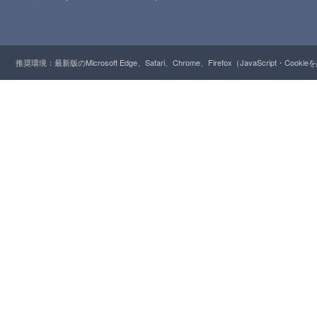
推奨環境：最新版のMicrosoft Edge、Safari、Chrome、Firefox（JavaScript・Cooki