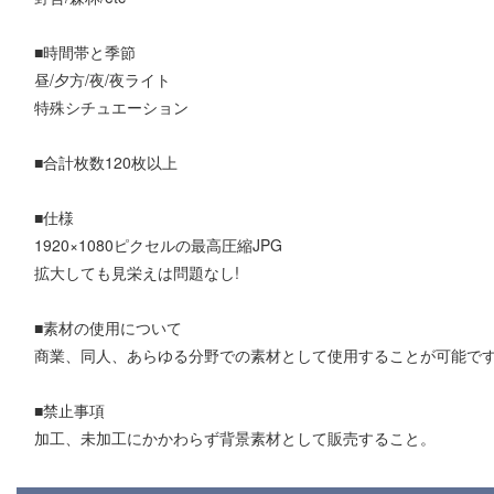
■時間帯と季節
昼/夕方/夜/夜ライト
特殊シチュエーション
■合計枚数120枚以上
■仕様
1920×1080ピクセルの最高圧縮JPG
拡大しても見栄えは問題なし!
■素材の使用について
商業、同人、あらゆる分野での素材として使用することが可能で
■禁止事項
加工、未加工にかかわらず背景素材として販売すること。