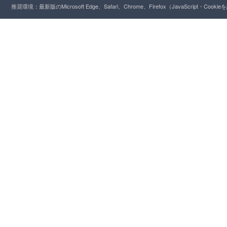
推奨環境：最新版のMicrosoft Edge、Safari、Chrome、Firefox（JavaScript・Cooki