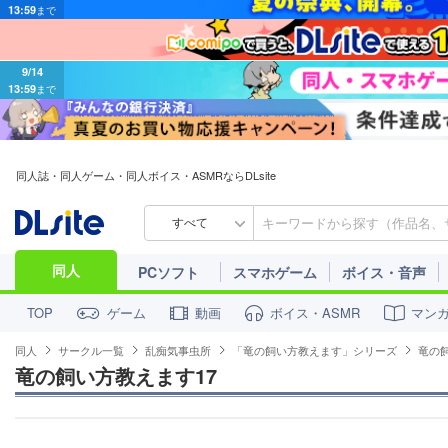
9/14
13:59
まで
同人誌・同人ゲーム・同人ボイス・ASMRならDLsite
すべて
同人
PCソフト
スマホゲーム
ボイス・音声
ゲーム
動画
ボイス・ASMR
マン
TOP
同人
サークル一覧
乱痴気事虫所
「竜の飼い方教えます」シリーズ
竜の
竜の飼い方教えます17