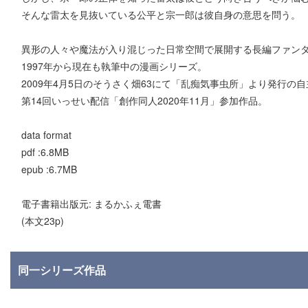
そんな雷太を見抜いている公平と宗一郎は彼自身の意思を問う。
異形の人々や魔法が入り混じった日常空間で展開する長編ファンタ
1997年から現在も執筆中の漫画シリーズ。
2009年4月5日のそうさく畑63にて「乱痴気事虫所」より発行の
第14回いっせい配信「創作同人2020年11月」参加作品。
data format
pdf :6.8MB
epub :6.7MB
電子書籍出版元: まるかふぇ電書
(本文23p)
同一シリーズ作品