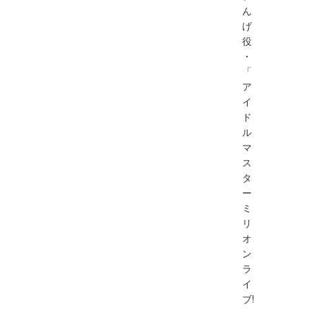
ん
げ
役
・
「
ア
イ
ド
ル
マ
ス
タ
ー
ミ
リ
オ
ン
ラ
イ
ブ!