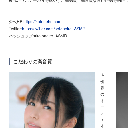
公式HP:
https://kotoneiro.com
Twitter:
https://twitter.com/kotoneiro_ASMR
ハッシュタグ:#kotoneiro_ASMR
こだわりの高音質
声
優
界
の
オ
ー
デ
ィ
オ