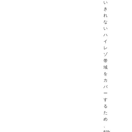
い
き
れ
な
い
ハ
イ
レ
ゾ
帯
域
を
カ
バ
ー
す
る
た
め
、
50k