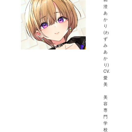
澄
あ
か
り
(わ
ず
み
あ
か
り)
CV.
愛
美
美
容
専
門
学
校