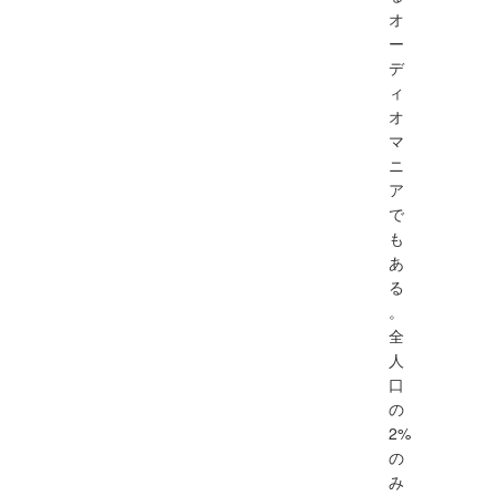
オ
ー
デ
ィ
オ
マ
ニ
ア
で
も
あ
る
。
全
人
口
の
2%
の
み