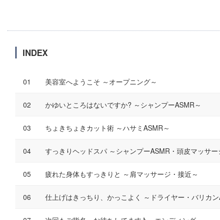
INDEX
美容室へようこそ ～オープニング～
かゆいところはないですか? ～シャンプーASMR～
ちょきちょきカット術 ～ハサミASMR～
すっきりヘッドスパ ～シャンプーASMR・頭皮マッサー
疲れた身体もすっきりと ～肩マッサージ・接近～
仕上げはきっちり、かっこよく ～ドライヤー・バリカンA
次回もご指名、お待ちしてます♪ ～エンディング～