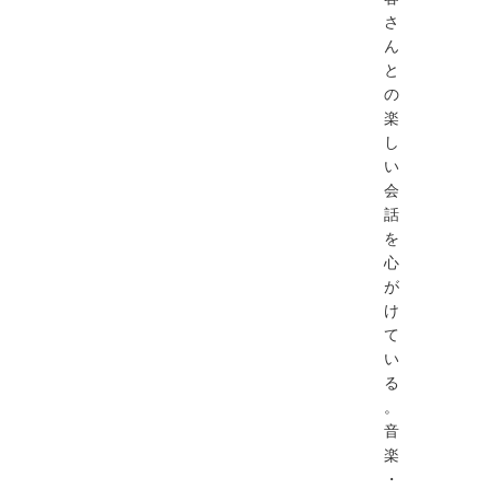
さ
ん
と
の
楽
し
い
会
話
を
心
が
け
て
い
る
。
音
楽
・