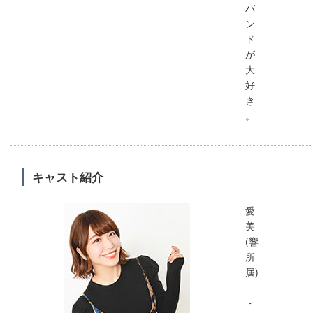
バ
ン
ド
が
大
好
き
。
キャスト紹介
愛
美
(響
所
属)
・