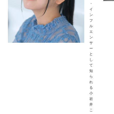
・
イ
ン
フ
ル
エ
ン
サ
ー
と
し
て
知
ら
れ
る
小
岩
井
こ