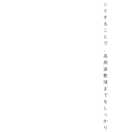
ン
ド
す
る
こ
と
で
、
高
周
波
数
域
ま
で
を
し
っ
か
り