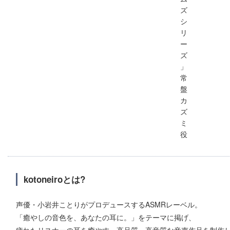
ズ
シ
リ
ー
ズ
」
常
盤
カ
ズ
ミ
役
kotoneiroとは?
声優・小岩井ことりがプロデュースするASMRレーベル。
「癒やしの音色を、あなたの耳に。」をテーマに掲げ、
疲れたリスナーの耳を癒やす、高品質・高音質な音声作品を制作