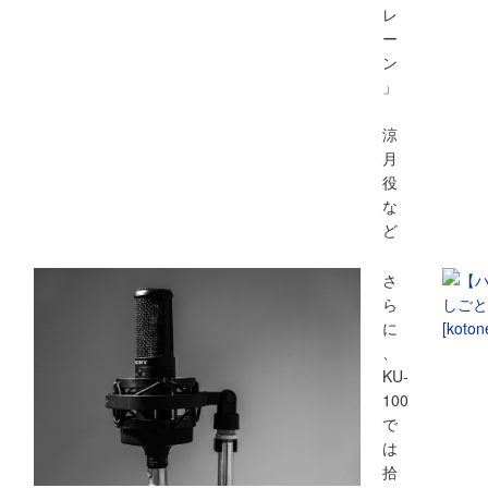
レ
ー
ン
」
涼
月
役
な
ど
さ
ら
に
、
KU-
100
で
は
拾