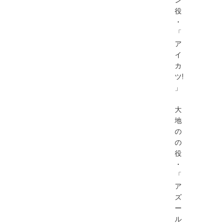
役
・
「
ア
イ
カ
ツ!
」
大
地
の
の
役
・
「
ア
ズ
ー
ル