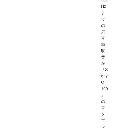
Hz
ま
で
の
広
帯
域
収
音
が
「S
ony
C-
100
」
の
音
を
ブ
レ