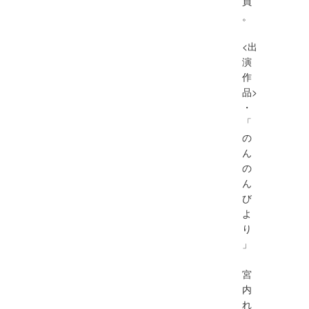
員
。
<出
演
作
品>
・
「
の
ん
の
ん
び
よ
り
」
宮
内
れ