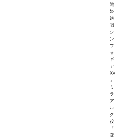
戦
姫
絶
唱
シ
ン
フ
ォ
ギ
ア
XV
」
ミ
ラ
ア
ル
ク
役
「
変