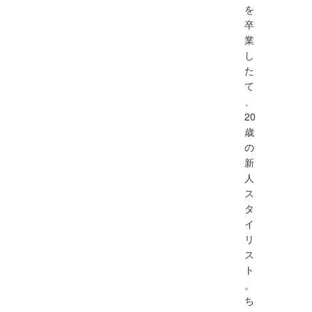
を
卒
業
し
た
て
、
20
歳
の
新
人
ス
タ
イ
リ
ス
ト
。
ち