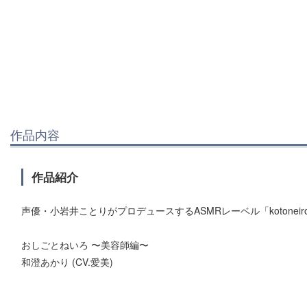
作品内容
作品紹介
声優・小岩井ことりがプロデュースするASMRレーベル「kotonei
おしごとねいろ 〜美容師編〜
和澄あかり (CV.愛美)