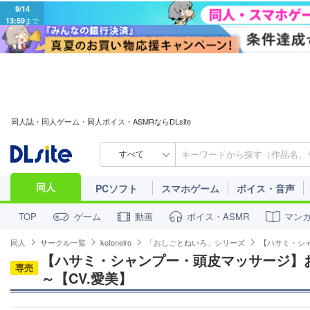
9/14
13:59
まで
同人誌・同人ゲーム・同人ボイス・ASMRならDLsite
すべて
同人
PCソフト
スマホゲーム
ボイス・音声
ゲーム
動画
ボイス・ASMR
マン
TOP
同人
サークル一覧
kotoneiro
「おしごとねいろ」シリーズ
【ハサミ・シャ
【ハサミ・シャンプー・頭皮マッサージ】
専売
～【CV.愛美】