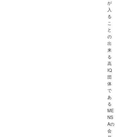
が
入
る
こ
と
の
出
来
る
高
IQ
団
体
で
あ
る
ME
NS
Aの
会