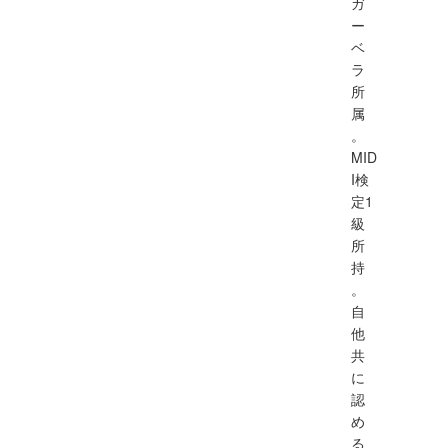
ガ
ー
ベ
ラ
所
属
。
MID
I検
定1
級
所
持
。
自
他
共
に
認
め
る