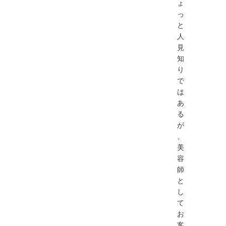
ょ
っ
と
人
見
知
り
で
は
あ
る
が
、
美
容
師
と
し
て
お
客