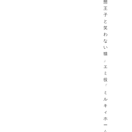
態
王
子
と
笑
わ
な
い
猫
」
エ
ミ
役
「
ミ
ル
キ
ィ
ホ
ー
ム