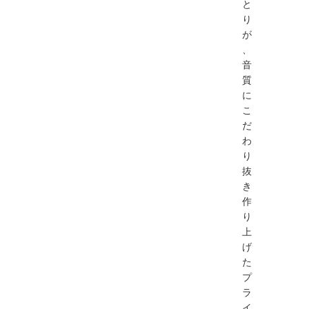
と
り
が
、
音
質
に
こ
だ
わ
り
抜
き
作
り
上
げ
た
プ
ラ
イ