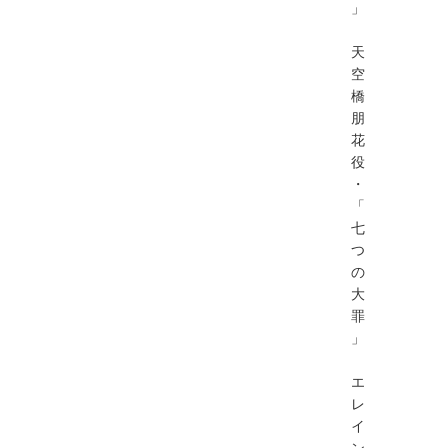
」
天
空
橋
朋
花
役
・
「
七
つ
の
大
罪
」
エ
レ
イ
ン