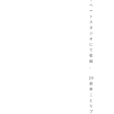
ベ
ー
ト
ス
タ
ジ
オ
に
て
収
録
。
[小
岩
井
こ
と
り
プ