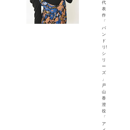
代
表
作
「
バ
ン
ド
リ!
シ
リ
ー
ズ
」
戸
山
香
澄
役
「
ア
イ