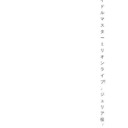
ド
ル
マ
ス
タ
ー
ミ
リ
オ
ン
ラ
イ
ブ!
」
ジ
ュ
リ
ア
役
「