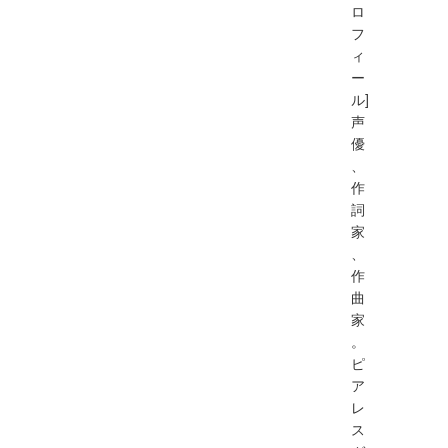
ロ
フ
ィ
ー
ル]
声
優
、
作
詞
家
、
作
曲
家
。
ピ
ア
レ
ス