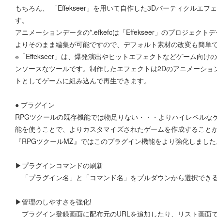
もちろん、 「Effekseer」を用いて自作した3Dパーティクル
す。
アニメーションデータの*.efkefcは「Effekseer」のプロジェクト
よりそのまま編集が可能ですので、デフォルト素材の改変も簡単
※「Effekseer」は、爆発演出やヒットエフェクトなどゲーム
ンソースなツールです。制作したエフェクトは2Dのアニメーショ
トとしてゲームに組み込んで再生できます。
● プラグイン
RPGツクールの既存機能では物足りない・・・よりハイレベルな
能を使うことで、よりカスタマイズされたゲームを作成すること
『RPGツクールMZ』ではこのプラグイン機能をより強化しました
▶プラグインコマンドの刷新
「プラグイン名」と「コマンド名」をプルダウンから選択できる
▶管理のしやすさを強化!
プラグイン登録画面に配布元のURLを追加したり、リスト画面でO