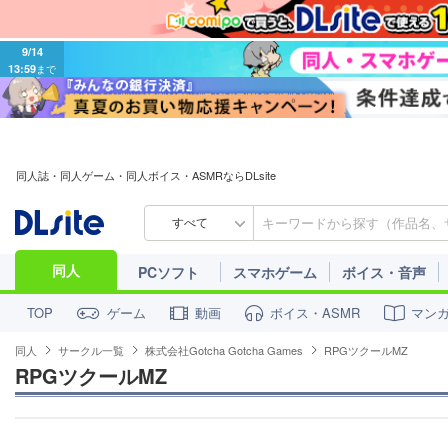
9/14
13:59
まで
同人誌・同人ゲーム・同人ボイス・ASMRならDLsite
すべて
同人
PCソフト
スマホゲーム
ボイス・音声
ゲーム
動画
ボイス・ASMR
マン
TOP
同人
サークル一覧
株式会社Gotcha Gotcha Games
RPGツクールMZ
RPGツクールMZ