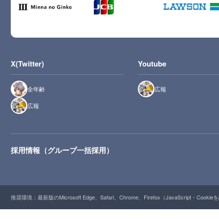
X(Twitter)
Youtube
全年齢
広報
広報
採用情報（グループ一括採用）
推奨環境：最新版のMicrosoft Edge、Safari、Chrome、Firefox（JavaScript・Cooki