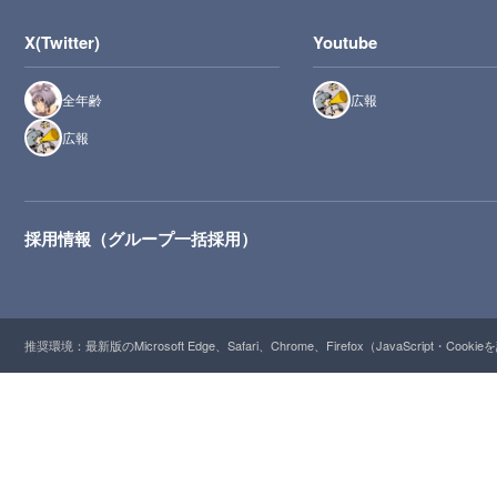
X(Twitter)
Youtube
全年齢
広報
広報
採用情報（グループ一括採用）
推奨環境：最新版のMicrosoft Edge、Safari、Chrome、Firefox（JavaScript・Cooki