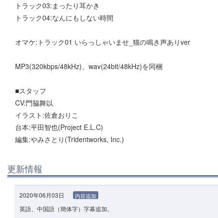
トラック03:まったり耳かき
トラック04:なんにもしない時間
オマケ:トラック01 いらっしゃいませ_猫の鳴き声ありver
MP3(320kbps/48kHz)、wav(24bit/48kHz)を同梱
■スタッフ
CV:門脇舞以
イラスト:佐倉おりこ
台本:平田智也(Project E.L.C)
編集:やみさとり(Tridentworks, Inc.)
更新情報
2020年06月03日
内容追加
英語、中国語（簡体字）字幕追加。