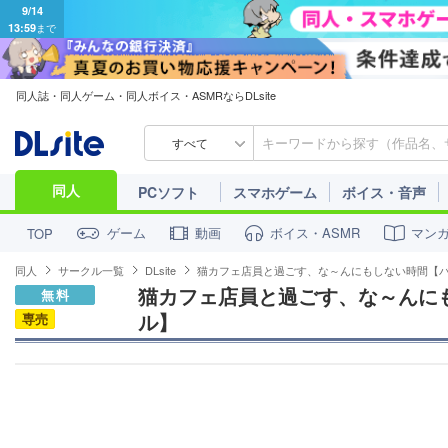
同人誌・同人ゲーム・同人ボイス・ASMRならDLsite
すべて
同人
PCソフト
スマホゲーム
ボイス・音声
ゲーム
動画
ボイス・ASMR
マン
TOP
同人
サークル一覧
DLsite
猫カフェ店員と過ごす、な～んにもしない時間【
猫カフェ店員と過ごす、な～んに
無料
ル】
専売