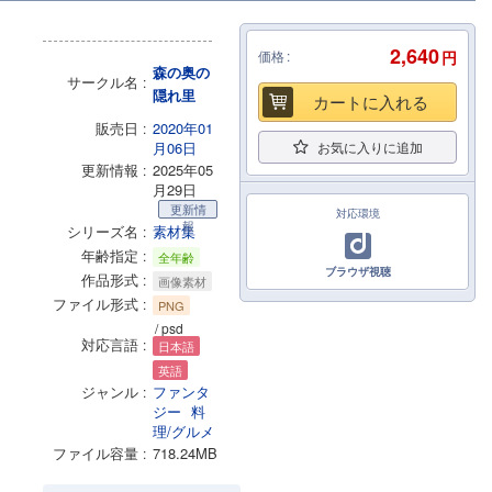
2,640
価格
円
森の奥の
サークル名
隠れ里
カートに入れる
販売日
2020年01
月06日
お気に入りに追加
更新情報
2025年05
月29日
更新情
対応環境
報
シリーズ名
素材集
年齢指定
全年齢
ブラウザ視聴
作品形式
画像素材
ファイル形式
PNG
/ psd
対応言語
日本語
英語
ジャンル
ファンタ
ジー
料
理/グルメ
ファイル容量
718.24MB