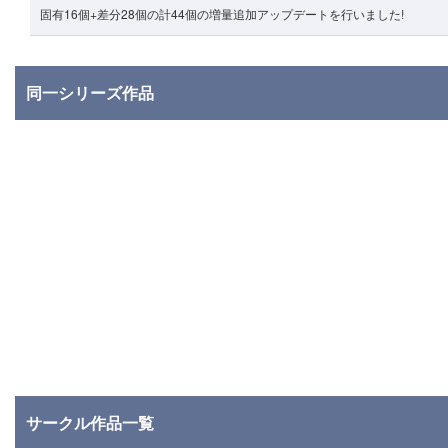
固有16個+差分28個の計44個の増量追加アップデートを行いました!
同一シリーズ作品
サークル作品一覧