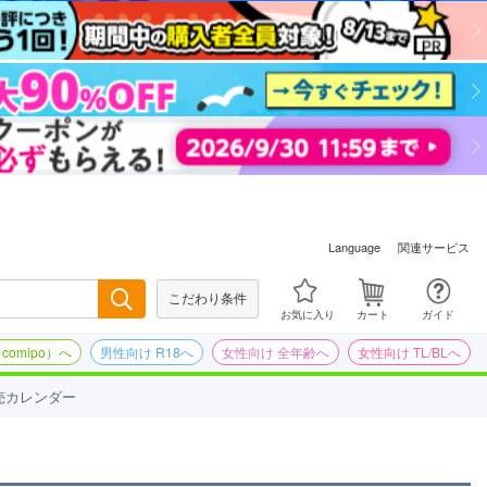
関連サービス
Language
こだわり条件
検索
お気に入り
カート
ガイド
omipo）へ
男性向け R18へ
女性向け 全年齢へ
女性向け TL/BLへ
売カレンダー