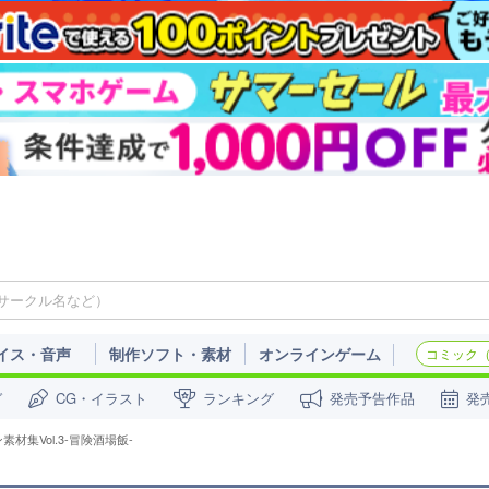
イス・音声
制作ソフト・素材
オンラインゲーム
コミック（c
ガ
CG・イラスト
ランキング
発売予告作品
発
材集Vol.3-冒険酒場飯-