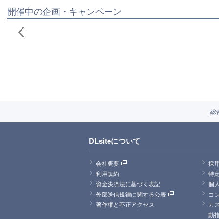
開催中の企画・キャンペーン
総
DLsiteについて
会社概要
採
利用規約
特
資金決済法に基づく表記
個
外部送信規律に関する公表
コ
著作権と不正アクセス
カ
動