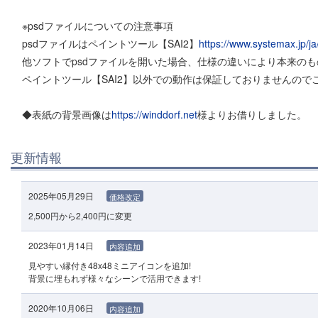
※psdファイルについての注意事項
psdファイルはペイントツール【SAI2】
https://www.systemax.jp/ja/
他ソフトでpsdファイルを開いた場合、仕様の違いにより本来の
ペイントツール【SAI2】以外での動作は保証しておりませんので
◆表紙の背景画像は
https://winddorf.net
様よりお借りしました。
更新情報
2025年05月29日
価格改定
2,500円から2,400円に変更
2023年01月14日
内容追加
見やすい縁付き48x48ミニアイコンを追加!
背景に埋もれず様々なシーンで活用できます!
2020年10月06日
内容追加