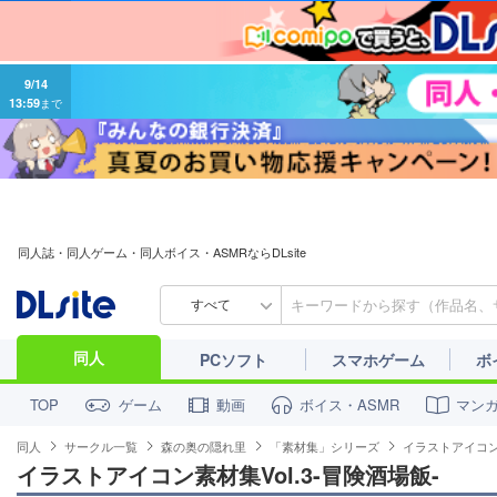
9/14
13:59
まで
同人誌・同人ゲーム・同人ボイス・ASMRならDLsite
すべて
同人
PCソフト
スマホゲーム
ボ
ゲーム
動画
ボイス・ASMR
マン
TOP
同人
サークル一覧
森の奥の隠れ里
「素材集」シリーズ
イラストアイコン素
イラストアイコン素材集Vol.3-冒険酒場飯-