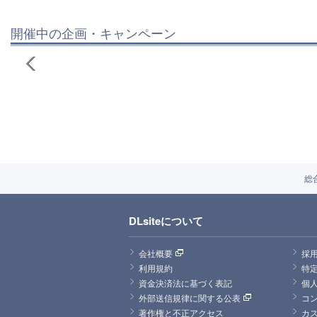
開催中の企画・キャンペーン
総
DLsiteについて
会社概要
採
利用規約
特
資金決済法に基づく表記
個
外部送信規律に関する公表
コ
著作権と不正アクセス
カ