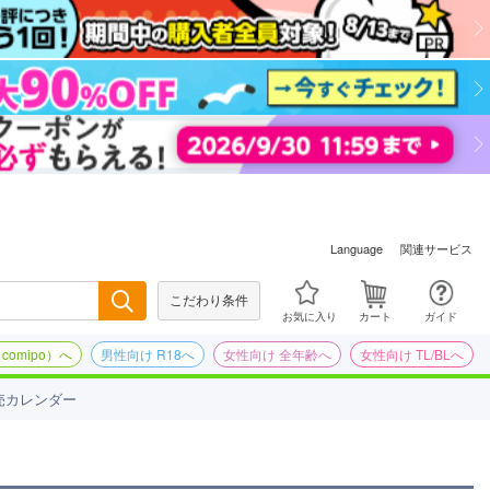
関連サービス
Language
こだわり条件
検索
お気に入り
カート
ガイド
omipo）へ
男性向け R18へ
女性向け 全年齢へ
女性向け TL/BLへ
売カレンダー