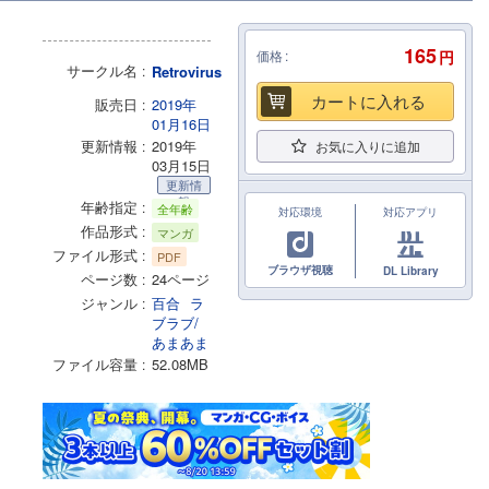
165
価格
円
サークル名
Retrovirus
カートに入れる
販売日
2019年
01月16日
更新情報
2019年
お気に入りに追加
03月15日
更新情
報
年齢指定
全年齢
対応環境
対応アプリ
作品形式
マンガ
ファイル形式
PDF
ブラウザ視聴
DL Library
ページ数
24ページ
ジャンル
百合
ラ
ブラブ/
あまあま
ファイル容量
52.08MB