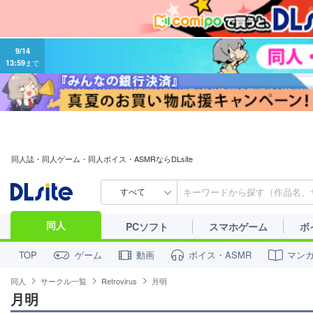
9/14
13:59
まで
同人誌・同人ゲーム・同人ボイス・ASMRならDLsite
すべて
同人
PCソフト
スマホゲーム
ボ
ゲーム
動画
ボイス・ASMR
マン
TOP
同人
サークル一覧
Retrovirus
月明
月明