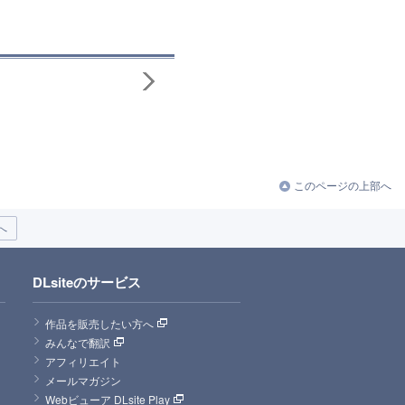
このページの上部へ
へ
DLsiteのサービス
作品を販売したい方へ
みんなで翻訳
アフィリエイト
メールマガジン
Webビューア DLsite Play