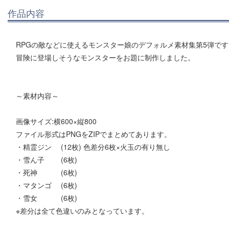
作品内容
RPGの敵などに使えるモンスター娘のデフォルメ素材集第5弾です
冒険に登場しそうなモンスターをお題に制作しました。
～素材内容～
画像サイズ:横600×縦800
ファイル形式はPNGをZIPでまとめてあります。
・精霊ジン (12枚) 色差分6枚×火玉の有り無し
・雪ん子 (6枚)
・死神 (6枚)
・マタンゴ (6枚)
・雪女 (6枚)
※差分は全て色違いのみとなっています。