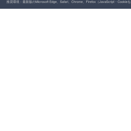
推奨環境：最新版のMicrosoft Edge、Safari、Chrome、Firefox（JavaScript・Cooki