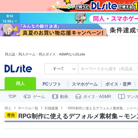
9/14
13:59
まで
同人誌・同人ゲーム・同人ボイス・ASMRならDLsite
すべて
同人
PCソフト
スマホゲーム
ボイス・音声
ゲーム
動画
ボイス・ASMR
マン
TOP
同人
サークル一覧
灯穂庭園
「RPG制作に使えるデフォルメ素材集」シリー
RPG制作に使えるデフォルメ素材集～モンスタ
専売