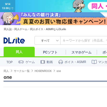
同人誌・同人ゲーム・同人ボイス・ASMRならDLsite
すべて
同人
PCソフト
スマホゲーム
ボ
ゲーム
動画
ボイス・ASMR
マン
TOP
同人
サークル一覧
HOSENROCK
one
one