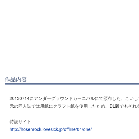
作品内容
20130714にアンダーグラウンドカーニバルにて頒布した、こ
元の同人誌では用紙にクラフト紙を使用したため、DL版でもそれ
特設サイト
http://hosenrock.lovesick.jp/offline/04/one/