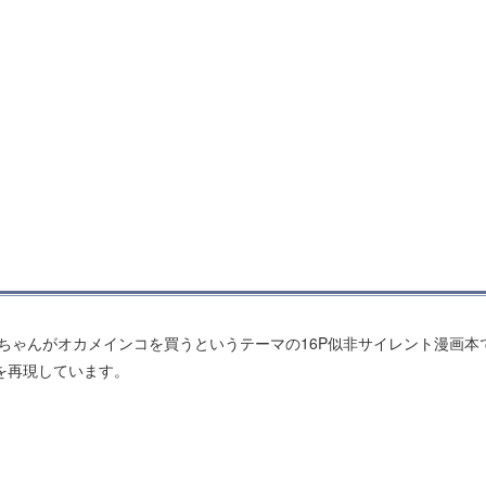
いしちゃんがオカメインコを買うというテーマの16P似非サイレント漫画本
を再現しています。