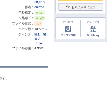
08月10日
作者
culotte
お気に入りに追加
年齢指定
全年齢
作品形式
マンガ
対応環境
対応アプリ
ファイル形式
PDF
ページ数
13ページ
ジャンル
癒し
鬱
ブラウザ視聴
DL Library
東方
Project
ファイル容量
4.36MB
です。