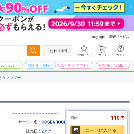
関連サービス
Language
こだわり条件
検索
お気に入り
カート
ガイド
omipo）へ
男性向け R18へ
女性向け 全年齢へ
女性向け TL/BLへ
売カレンダー
110
価格
円
サークル名
HOSENROCK
カートに入れる
販売日
2017年