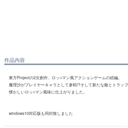
作品内容
東方Projectの2次創作、ロッ○マン風アクションゲームの続編。
魔理沙がプレイヤーキャラとして参戦!?そして新たな敵とトラップ
懐かしいロッ○マン風味に仕上がりました。
windows10対応版も同封致しました