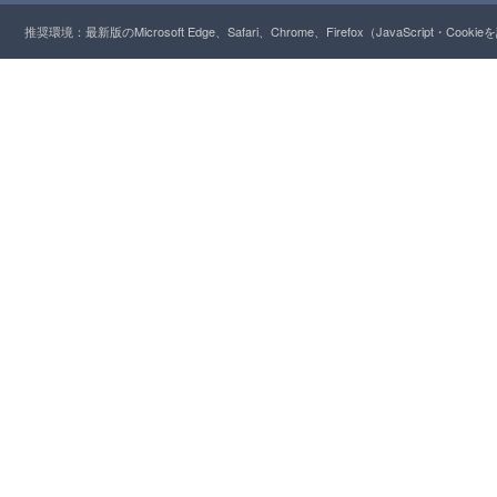
推奨環境：最新版のMicrosoft Edge、Safari、Chrome、Firefox（JavaScript・Cooki