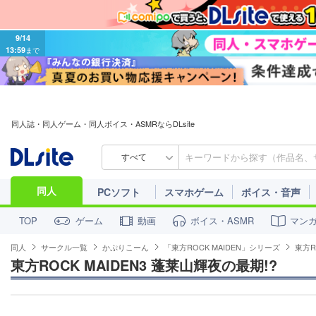
9/14
13:59
まで
同人誌・同人ゲーム・同人ボイス・ASMRならDLsite
すべて
同人
PCソフト
スマホゲーム
ボイス・音声
ゲーム
動画
ボイス・ASMR
マン
TOP
同人
サークル一覧
かぷりこーん
「東方ROCK MAIDEN」シリーズ
東方R
東方ROCK MAIDEN3 蓬莱山輝夜の最期!?