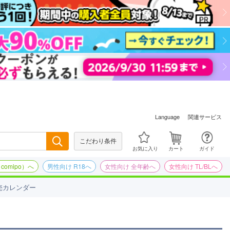
関連サービス
Language
こだわり条件
検索
お気に入り
カート
ガイド
omipo）へ
男性向け R18へ
女性向け 全年齢へ
女性向け TL/BLへ
売カレンダー