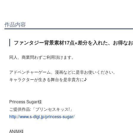
作品内容
ファンタジー背景素材17点+差分を入れた、お得な
同人、商業問わずご利用頂けます。
アドベンチャーゲーム、漫画などに是非お使いください。
キャラクターが生きる舞台を是非貴方に♪
Princess Sugar様
ご提供作品:「プリンセスキッス!」
http://www.s-digi.jp/princess-sugar/
ANIM様