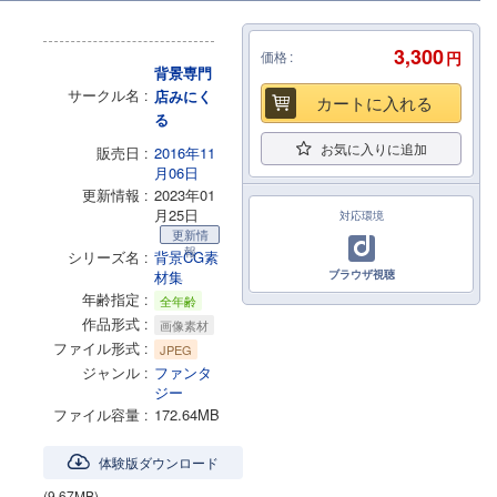
3,300
価格
円
背景専門
サークル名
店みにく
カートに入れる
る
お気に入りに追加
販売日
2016年11
月06日
更新情報
2023年01
月25日
対応環境
更新情
報
シリーズ名
背景CG素
材集
ブラウザ視聴
年齢指定
全年齢
作品形式
画像素材
ファイル形式
JPEG
ジャンル
ファンタ
ジー
ファイル容量
172.64MB
体験版ダウンロード
(9.67MB)