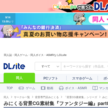
9/14
13:59
まで
同人誌・同人ゲーム・同人ボイス・ASMRならDLsite
すべて
同人
PCソフト
スマホゲーム
ボ
ゲーム
動画
ボイス・ASMR
マン
TOP
同人
サークル一覧
背景専門店みにくる
「背景CG素材集」シリーズ
みに
みにくる背景CG素材集『ファンタジー編』part0