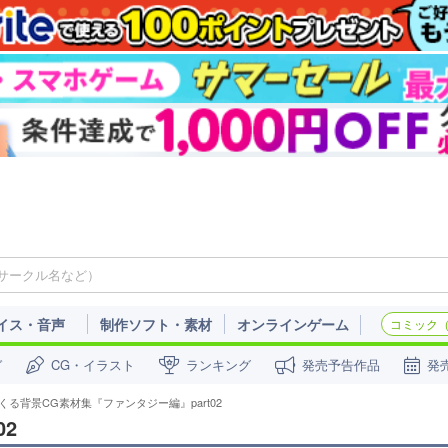
イス・音声
制作ソフト・素材
オンラインゲーム
コミック（c
ガ
CG・イラスト
ランキング
発売予告作品
発
くる背景CG素材集『ファンタジー編』part02
2