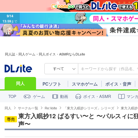
9/14
13:59
まで
同人誌・同人ゲーム・同人ボイス・ASMRならDLsite
すべて
同人
PCソフト
スマホゲーム
ボイス・音声
ゲーム
動画
ボイス・ASMR
マン
TOP
同人
サークル一覧
Re:Volte
「東方入眠抄シリーズ」シリーズ
東方入眠抄
東方入眠抄12 ぱるすい〜と 〜パルスィ
専売
声〜