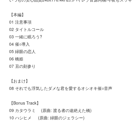
【本編】
01 注意事項
02 タイトルコール
03 一緒に眠ろう?
04 催○導入
05 緑眼の恋人
06 橋姫
07 丑の刻参り
【おまけ】
08 それでも浮気したダメな君を愛するオシオキ催○音声
【Bonus Track】
09 カタウラミ (原曲: 渡る者の途絶えた橋)
10 ハシヒメ (原曲: 緑眼のジェラシー)