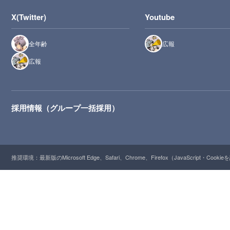
X(Twitter)
Youtube
全年齢
広報
広報
採用情報（グループ一括採用）
推奨環境：最新版のMicrosoft Edge、Safari、Chrome、Firefox（JavaScript・Cooki