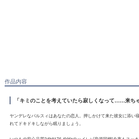
作品内容
「キミのことを考えていたら寂しくなって……来ち
ヤンデレなパルスィはあなたの恋人。押しかけて来た彼女に添い
れてドキドキしながら眠りましょう。
いつもの安心品質24bit176.4kHzのハイレゾ音源同梱!今夜もス