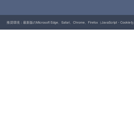
推奨環境：最新版のMicrosoft Edge、Safari、Chrome、Firefox（JavaScript・Cooki