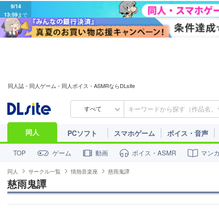
9/14
13:59
まで
同人誌・同人ゲーム・同人ボイス・ASMRならDLsite
すべて
同人
PCソフト
スマホゲーム
ボイス・音声
ゲーム
動画
ボイス・ASMR
マン
TOP
同人
サークル一覧
情熱音楽座
慈雨鬼譚
慈雨鬼譚