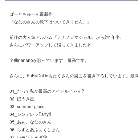
ばーどちゅーん最新作
『ななのさんの靴下はついてきません。』
前作の大人気アルバム『ナナノ☆マジカル』から約1年半、
さらにパワーアップして帰ってきました♪
全曲nananoが歌っています。最高です。
さらに、KuKuDoDoもたくさんの楽曲を書き下ろしています。最
01_だって私が最高のアイドルじゃん?
02_ほうき星
03_summer glass
04_シンデレラParty!!
05_ああ、ななのさん
06_らすとあふぇくしょん
07_レモンサイダ@