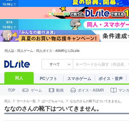
9/14
13:59
まで
同人誌・同人ゲーム・同人ボイス・ASMRならDLsite
すべて
同人
PCソフト
スマホゲーム
ボイス・音声
ゲーム
動画
ボイス・ASMR
マン
TOP
同人
サークル一覧
ばーどちゅーん
ななのさんの靴下はついてきません。
ななのさんの靴下はついてきません。