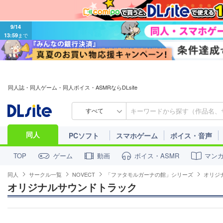
9/14
13:59
まで
同人誌・同人ゲーム・同人ボイス・ASMRならDLsite
すべて
同人
PCソフト
スマホゲーム
ボイス・音声
ゲーム
動画
ボイス・ASMR
マン
TOP
同人
サークル一覧
NOVECT
「ファタモルガーナの館」シリーズ
オリジ
オリジナルサウンドトラック