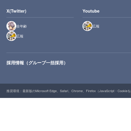
X(Twitter)
Youtube
全年齢
広報
広報
採用情報（グループ一括採用）
推奨環境：最新版のMicrosoft Edge、Safari、Chrome、Firefox（JavaScript・Cooki