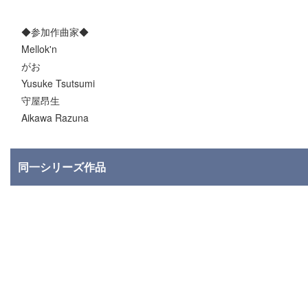
◆参加作曲家◆
Mellok'n
がお
Yusuke Tsutsumi
守屋昂生
Aikawa Razuna
同一シリーズ作品