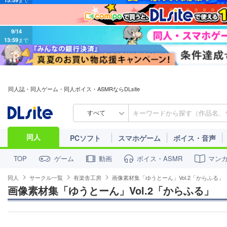
9/14
13:59
まで
同人誌・同人ゲーム・同人ボイス・ASMRならDLsite
すべて
同人
PCソフト
スマホゲーム
ボイス・音声
ゲーム
動画
ボイス・ASMR
マン
TOP
同人
サークル一覧
有楽舎工房
画像素材集「ゆうとーん」Vol.2「からふる」
画像素材集「ゆうとーん」Vol.2「からふる」