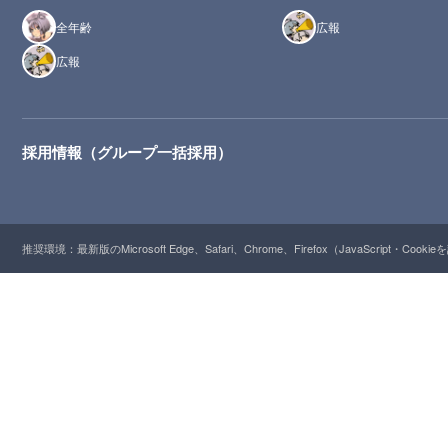
全年齢
広報
広報
採用情報（グループ一括採用）
推奨環境：最新版のMicrosoft Edge、Safari、Chrome、Firefox（JavaScript・Cooki