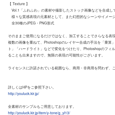
【 Texture 】
Vol.1「ふわふわ」の素材や撮影したストック画像などを合成し
様々な質感表現の元素材として、また幻想的なシーンやイメージ
全30種のJPEG・PNG形式
そのままご使用になるだけではなく、加工することでさらなる表
複数の画像を重ねて、Photoshopのレイヤー合成の手法を「乗
ト」「ハードライト」などで変化をつけたり、Photoshopのフ
ることも出来ますので、無限の表現の可能性がございます。
ライセンスに許諾されている範囲なら、商用・非商用を問わず、
詳しくはHPをご参照下さい。
http://youluck.kir.jp/
全素材のサンプルもご用意しております。
http://youluck.kir.jp/item/y-tone/g_yl13/