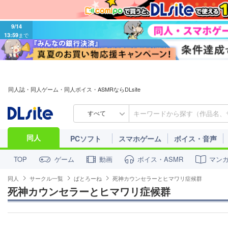
9/14
13:59
まで
同人誌・同人ゲーム・同人ボイス・ASMRならDLsite
すべて
同人
PCソフト
スマホゲーム
ボイス・音声
ゲーム
動画
ボイス・ASMR
マン
TOP
同人
サークル一覧
ぱとろーね
死神カウンセラーとヒマワリ症候群
死神カウンセラーとヒマワリ症候群