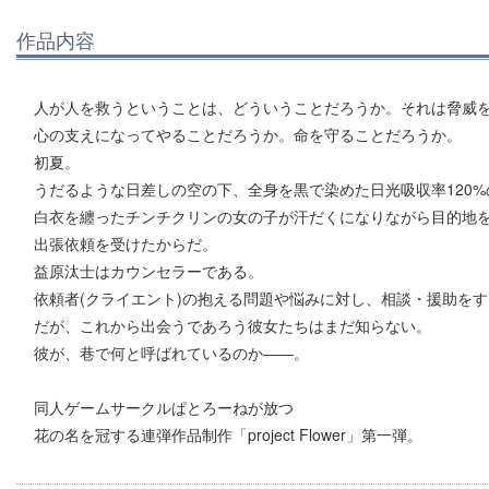
作品内容
人が人を救うということは、どういうことだろうか。それは脅威
心の支えになってやることだろうか。命を守ることだろうか。
初夏。
うだるような日差しの空の下、全身を黒で染めた日光吸収率120%
白衣を纏ったチンチクリンの女の子が汗だくになりながら目的地
出張依頼を受けたからだ。
益原汰士はカウンセラーである。
依頼者(クライエント)の抱える問題や悩みに対し、相談・援助を
だが、これから出会うであろう彼女たちはまだ知らない。
彼が、巷で何と呼ばれているのか――。
同人ゲームサークルぱとろーねが放つ
花の名を冠する連弾作品制作「project Flower」第一弾。