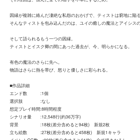
因縁が複雑に絡んだ凄絶な私怨のおかげで、ティストは窮地に陥
そんなティストを包み込んだのは、ユイの癒しの魔法とアイシス
そして語られるもう一つの因縁。
ティストとイスク卿の間にあった過去が、今、明らかになる。
有色の魔法のさらに先へ。
物語はさらに熱を帯び、怒りと優しさに彩られる。
■作品詳細
エンド数 :1個
選択肢 :なし
想定プレイ時間:8時間程度
シナリオ量 :12,548行(約36万字)
背景 :18枚(差分含めると94枚) 新規2枚
立ち絵数 :27枚(差分含めると458枚) 新規1キャラ
イベントCG数 :09枚(差分含めると61枚) 全て描きおろし