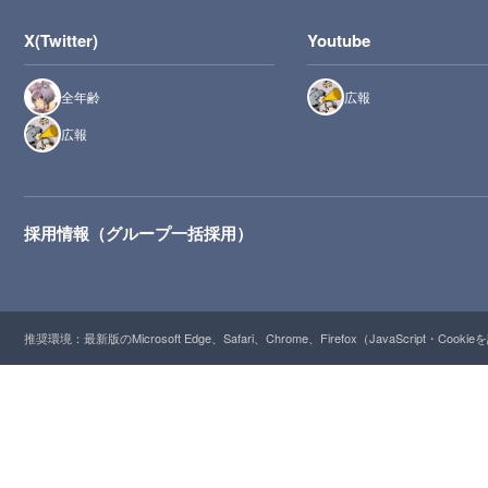
X(Twitter)
Youtube
全年齢
広報
広報
採用情報（グループ一括採用）
推奨環境：最新版のMicrosoft Edge、Safari、Chrome、Firefox（JavaScript・Cooki