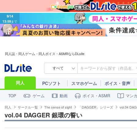
9/14
13:59
まで
同人誌・同人ゲーム・同人ボイス・ASMRならDLsite
すべて
同人
PCソフト
スマホゲーム
ボイス・音声
ゲーム
動画
ボイス・ASMR
マン
TOP
同人
サークル一覧
The sense of sight
「DAGGER」シリーズ
vol.04 
vol.04 DAGGER 銀環の誓い