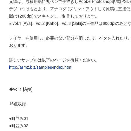
元絵は、原稿用紙に丸ペンで手描きしAdobe Photoshop形式(P
デジコミはもとより、アナログ (プリントアウトして原稿に直接使用)
版は1200dpi)でスキャンし、制作しております。
※ vol.1 [Aya]、vol.2 [Kaho]、vol.3 [Saki]の三作品は600dp
レイヤーを使用し、必要のない部分を消したり、ベタを入れたり
おります。
詳しいサンプルは以下のページを御覧ください。
http://armz.biz/samples/index.html
◆vol.1 [Aya]
16点収録
●町並み01
●町並み02