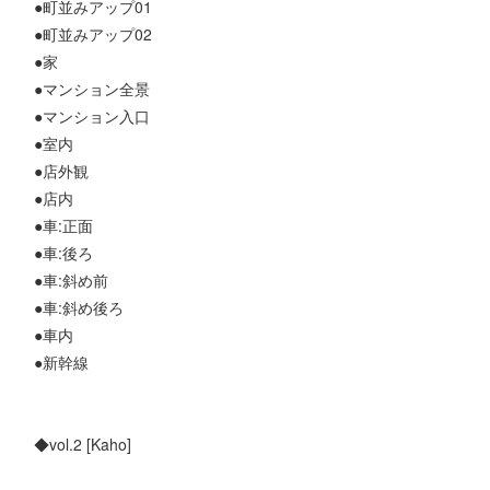
●町並みアップ01
●町並みアップ02
●家
●マンション全景
●マンション入口
●室内
●店外観
●店内
●車:正面
●車:後ろ
●車:斜め前
●車:斜め後ろ
●車内
●新幹線
◆vol.2 [Kaho]