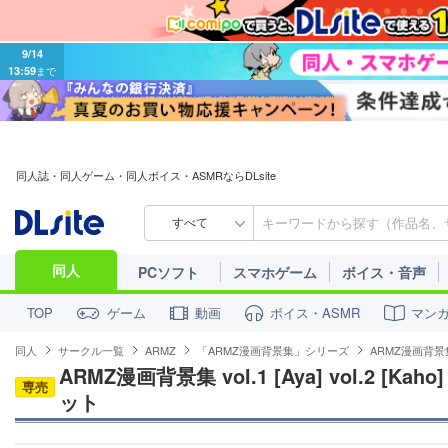
9/14
13:59
まで
同人誌・同人ゲーム・同人ボイス・ASMRならDLsite
すべて
同人
PCソフト
スマホゲーム
ボイス・音声
ゲーム
動画
ボイス・ASMR
マン
TOP
同人
サークル一覧
ARMZ
「ARMZ漫画背景集」シリーズ
ARMZ漫画背景集 vol
ARMZ漫画背景集 vol.1 [Aya] vol.2 [Kaho] v
専売
ット