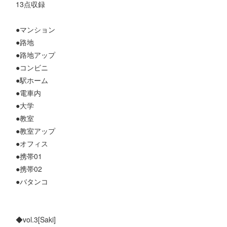
13点収録
●マンション
●路地
●路地アップ
●コンビニ
●駅ホーム
●電車内
●大学
●教室
●教室アップ
●オフィス
●携帯01
●携帯02
●バタンコ
◆vol.3[Saki]