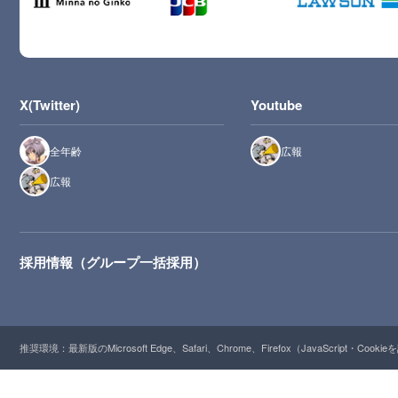
X(Twitter)
Youtube
全年齢
広報
広報
採用情報（グループ一括採用）
推奨環境：最新版のMicrosoft Edge、Safari、Chrome、Firefox（JavaScript・Cooki