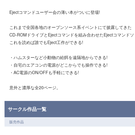
Ejectコマンドユーザー会の薄い本がついに登場!
これまで全国各地のオープンソース系イベントにて披露してきた
CD-ROMドライブとEjectコマンドを組み合わせたEjectコマ
これを読めば誰でもEject工作ができる!
・ハムスターなど小動物の給餌を遠隔地からできる!
・自宅のエアコンの電源がどこからでも操作できる!
・AC電源のON/OFFも手軽にできる!
意外と濃厚な全20ページ。
サークル作品一覧
販売作品