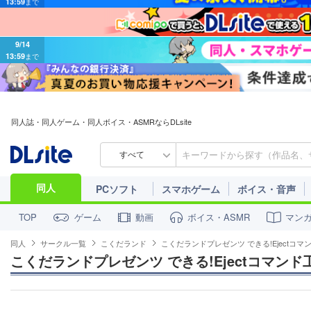
9/14
13:59
まで
同人誌・同人ゲーム・同人ボイス・ASMRならDLsite
すべて
同人
PCソフト
スマホゲーム
ボイス・音声
ゲーム
動画
ボイス・ASMR
マン
TOP
同人
サークル一覧
こくだランド
こくだランドプレゼンツ できる!Ejectコマ
こくだランドプレゼンツ できる!Ejectコマンド