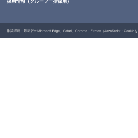
採用情報（グループ一括採用）
推奨環境：最新版のMicrosoft Edge、Safari、Chrome、Firefox（JavaScript・Cooki