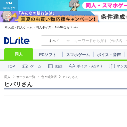
9/14
13:59
まで
同人誌・同人ゲーム・同人ボイス・ASMRならDLsite
すべて
同人
PCソフト
スマホゲーム
ボイス・音声
ゲーム
動画
ボイス・ASMR
マン
TOP
同人
サークル一覧
色々雑貨店
ヒバリさん
ヒバリさん