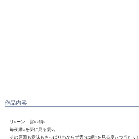
作品内容
リ○ーン 雲○×綱○
毎夜綱○を夢に見る雲○。
その原因も意味もさっぱりわからず雲○は綱○を見る度八つ当たり