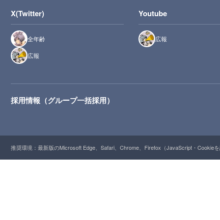
X(Twitter)
Youtube
全年齢
広報
広報
採用情報（グループ一括採用）
推奨環境：最新版のMicrosoft Edge、Safari、Chrome、Firefox（JavaScript・Cooki