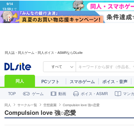
9/14
13:59
まで
同人誌・同人ゲーム・同人ボイス・ASMRならDLsite
すべて
同人
PCソフト
スマホゲーム
ボイス・音声
ゲーム
動画
ボイス・ASMR
マン
TOP
同人
サークル一覧
空想庭園
Compulsion love 強○恋愛
Compulsion love 強○恋愛