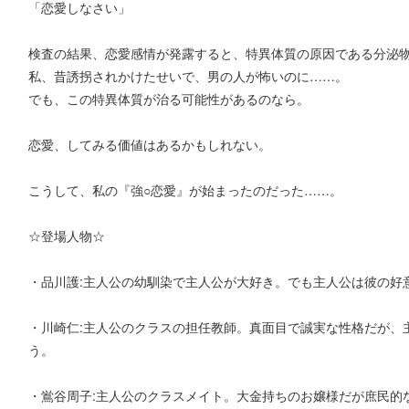
「恋愛しなさい」
検査の結果、恋愛感情が発露すると、特異体質の原因である分泌
私、昔誘拐されかけたせいで、男の人が怖いのに……。
でも、この特異体質が治る可能性があるのなら。
恋愛、してみる価値はあるかもしれない。
こうして、私の『強○恋愛』が始まったのだった……。
☆登場人物☆
・品川護:主人公の幼馴染で主人公が大好き。でも主人公は彼の好
・川崎仁:主人公のクラスの担任教師。真面目で誠実な性格だが、
う。
・鴬谷周子:主人公のクラスメイト。大金持ちのお嬢様だが庶民的