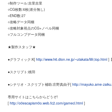
○制作ツール:吉里吉里
○CG枚数:6枚(差分無し)
○END数:27
○攻略データ同梱
○攻略対象視点のCG+ノベル同梱
○フルコンプデータ同梱
★製作スタッフ★
●グラフィック:K[
http://www.h6.dion.ne.jp/~utakata/Mr,top.html
]【
●スクリプト:桃羽
●シナリオ・スクリプト補助:庄野真由子[
http://mayuko.ame-zaiku
専用サイトはこちらからどうぞ!
[
http://o0escapism0o.web.fc2.com/gamecl.html
]