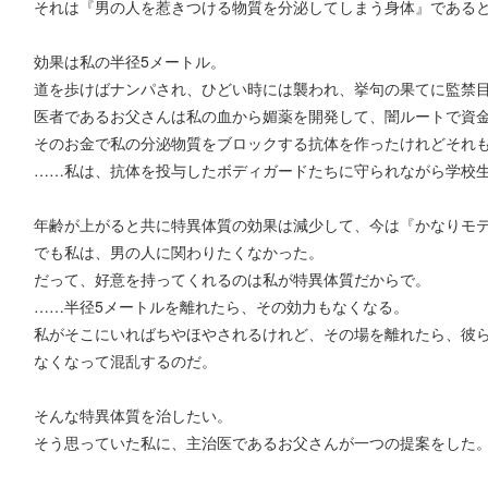
それは『男の人を惹きつける物質を分泌してしまう身体』である
効果は私の半径5メートル。
道を歩けばナンパされ、ひどい時には襲われ、挙句の果てに監禁
医者であるお父さんは私の血から媚薬を開発して、闇ルートで資
そのお金で私の分泌物質をブロックする抗体を作ったけれどそれ
……私は、抗体を投与したボディガードたちに守られながら学校
年齢が上がると共に特異体質の効果は減少して、今は『かなりモ
でも私は、男の人に関わりたくなかった。
だって、好意を持ってくれるのは私が特異体質だからで。
……半径5メートルを離れたら、その効力もなくなる。
私がそこにいればちやほやされるけれど、その場を離れたら、彼
なくなって混乱するのだ。
そんな特異体質を治したい。
そう思っていた私に、主治医であるお父さんが一つの提案をした