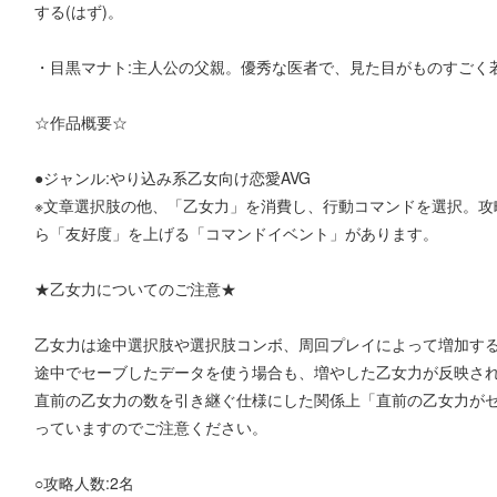
する(はず)。
・目黒マナト:主人公の父親。優秀な医者で、見た目がものすごく
☆作品概要☆
●ジャンル:やり込み系乙女向け恋愛AVG
※文章選択肢の他、「乙女力」を消費し、行動コマンドを選択。攻
ら「友好度」を上げる「コマンドイベント」があります。
★乙女力についてのご注意★
乙女力は途中選択肢や選択肢コンボ、周回プレイによって増加す
途中でセーブしたデータを使う場合も、増やした乙女力が反映さ
直前の乙女力の数を引き継ぐ仕様にした関係上「直前の乙女力が
っていますのでご注意ください。
○攻略人数:2名