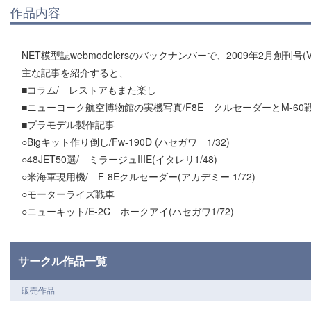
作品内容
NET模型誌webmodelersのバックナンバーで、2009年2月創刊号(Vo
主な記事を紹介すると、
■コラム/ レストアもまた楽し
■ニューヨーク航空博物館の実機写真/F8E クルセーダーとM-60
■プラモデル製作記事
○Bigキット作り倒し/Fw-190D (ハセガワ 1/32)
○48JET50選/ ミラージュIIIE(イタレリ1/48)
○米海軍現用機/ F-8Eクルセーダー(アカデミー 1/72)
○モーターライズ戦車
○ニューキット/E-2C ホークアイ(ハセガワ1/72)
サークル作品一覧
販売作品