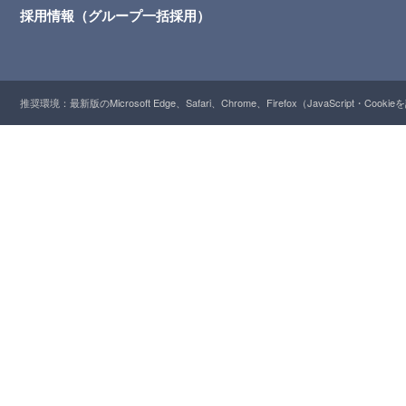
採用情報（グループ一括採用）
推奨環境：最新版のMicrosoft Edge、Safari、Chrome、Firefox（JavaScript・Cooki