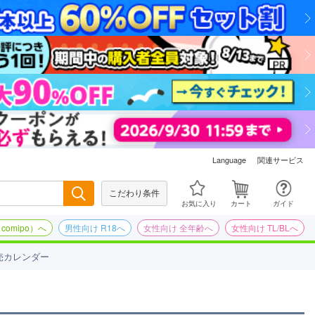
関連サービス
Language
こだわり条件
検索
お気に入り
カート
ガイド
omipo）へ
男性向け R18へ
女性向け 全年齢へ
女性向け TL/BLへ
売カレンダー