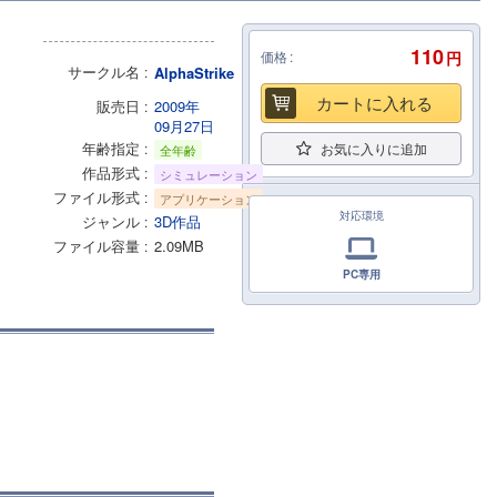
110
価格
円
サークル名
AlphaStrike
カートに入れる
販売日
2009年
09月27日
年齢指定
お気に入りに追加
全年齢
作品形式
シミュレーション
ファイル形式
アプリケーション
対応環境
ジャンル
3D作品
ファイル容量
2.09MB
PC専用