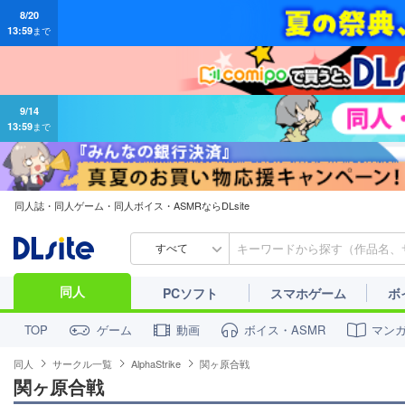
9/14
13:59
まで
同人誌・同人ゲーム・同人ボイス・ASMRならDLsite
すべて
同人
PCソフト
スマホゲーム
ボ
ゲーム
動画
ボイス・ASMR
マン
TOP
同人
サークル一覧
AlphaStrike
関ヶ原合戦
関ヶ原合戦