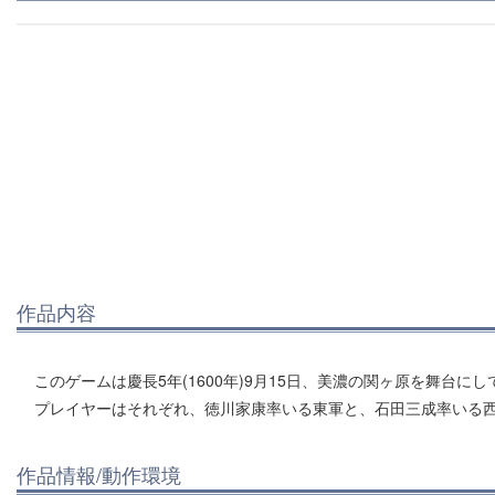
作品内容
このゲームは慶長5年(1600年)9月15日、美濃の関ヶ原を舞台
プレイヤーはそれぞれ、徳川家康率いる東軍と、石田三成率いる
作品情報/動作環境