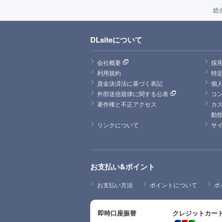
総
DLsiteについて
会社概要
採
利用規約
特
資金決済法に基づく表記
個
外部送信規律に関する公表
コ
著作権と不正アクセス
カ
動
リンクについて
サ
お支払い&ポイント
お支払い方法
ポイントについて
ポ
即時口座振替
クレジットカー