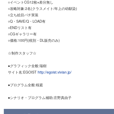
○イベントCG12枚※差分無し
○攻略対象:2名(クラスメイト/年上の幼馴染)
○立ち絵目パチ実装
○Q・SAVE/Q・LOAD有
○ENDリスト有
○CGギャラリー有
○価格:100円(税別・DL販売のみ)
☆制作スタッフ☆
●グラフィック全般:瑞樹
サイト名:EGOIST
http://egoist.vivian.jp/
●プログラム全般:桜庭
●シナリオ・プログラム補助:庄野真由子