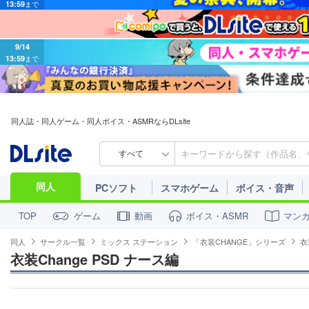
9/14
13:59
まで
同人誌・同人ゲーム・同人ボイス・ASMRならDLsite
すべて
同人
PCソフト
スマホゲーム
ボイス・音声
ゲーム
動画
ボイス・ASMR
マン
TOP
同人
サークル一覧
ミックス ステーション
「衣装CHANGE」シリーズ
衣
衣装Change PSD ナース編