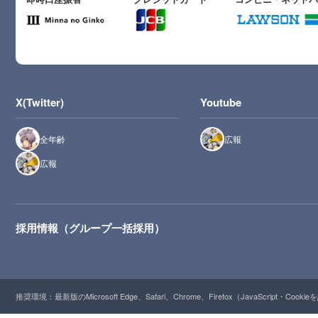
X(Twitter)
Youtube
全年齢
広報
広報
採用情報（グループ一括採用）
推奨環境：最新版のMicrosoft Edge、Safari、Chrome、Firefox（JavaScript・Cooki