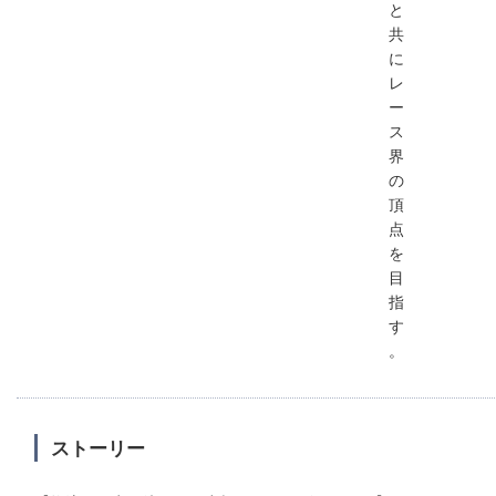
と
共
に
レ
ー
ス
界
の
頂
点
を
目
指
す
。
ストーリー