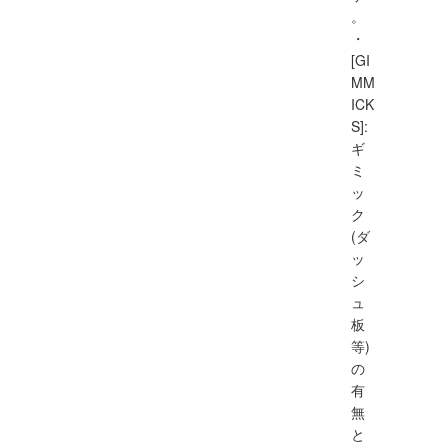
。
・
[GI
MM
ICK
S]:
ギ
ミ
ッ
ク
(ダ
ッ
シ
ュ
板
等)
の
有
無
と