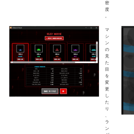
密
度
。
マ
シ
ン
の
見
た
目
を
変
更
し
た
り
、
ラ
ン