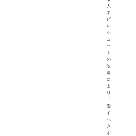
人
ネ
ビ
ル
シ
ュ
ー
ト
の
改
造
に
よ
り
「
愛
す
べ
き
ポ