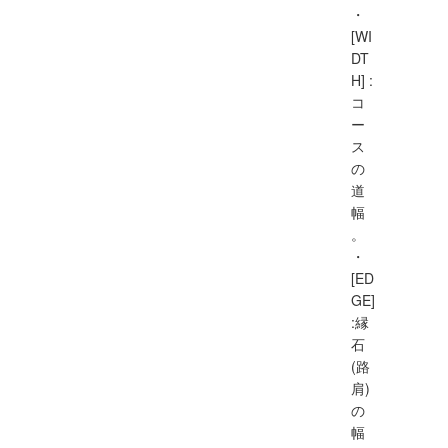
・
[WI
DT
H] :
コ
ー
ス
の
道
幅
。
・
[ED
GE]
:縁
石
(路
肩)
の
幅