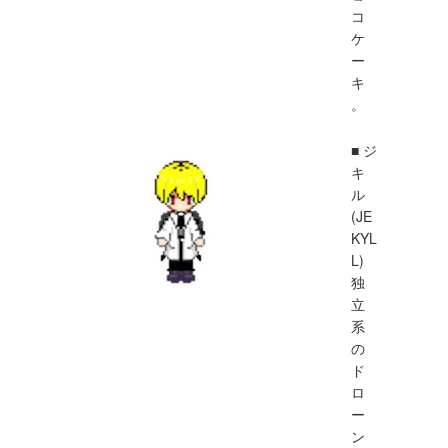
コ
ケ
ー
キ
。
■ ジ
キ
ル
(JE
KYL
L)
独
立
系
の
ド
ロ
ー
ン