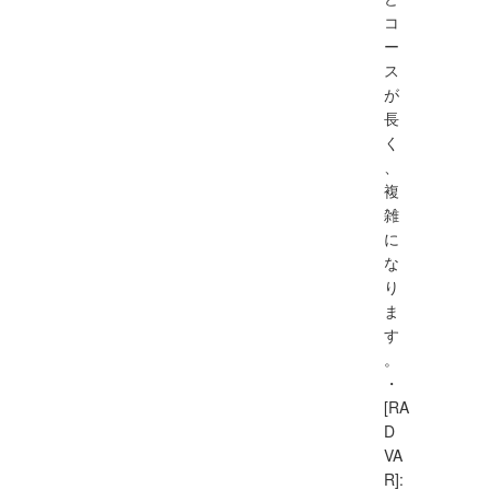
コ
ー
ス
が
長
く
、
複
雑
に
な
り
ま
す
。
・
[RA
D
VA
R]: