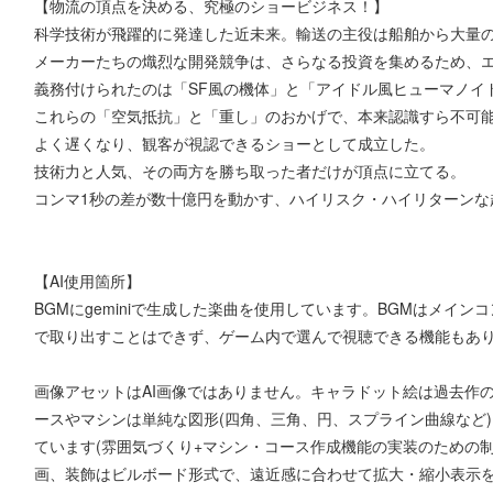
【物流の頂点を決める、究極のショービジネス！】
科学技術が飛躍的に発達した近未来。輸送の主役は船舶から大量
メーカーたちの熾烈な開発競争は、さらなる投資を集めるため、
義務付けられたのは「SF風の機体」と「アイドル風ヒューマノイ
これらの「空気抵抗」と「重し」のおかげで、本来認識すら不可
よく遅くなり、観客が視認できるショーとして成立した。
技術力と人気、その両方を勝ち取った者だけが頂点に立てる。
コンマ1秒の差が数十億円を動かす、ハイリスク・ハイリターンな
【AI使用箇所】
BGMにgeminiで生成した楽曲を使用しています。BGMはメイ
で取り出すことはできず、ゲーム内で選んで視聴できる機能もあ
画像アセットはAI画像ではありません。キャラドット絵は過去作の
ースやマシンは単純な図形(四角、三角、円、スプライン曲線など)
ています(雰囲気づくり+マシン・コース作成機能の実装のための制約
画、装飾はビルボード形式で、遠近感に合わせて拡大・縮小表示