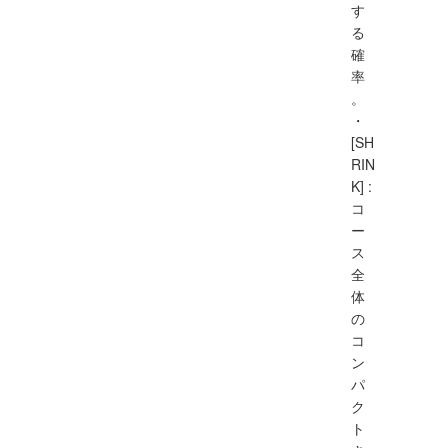
す
る
確
率
。
・
[SH
RIN
K] :
コ
ー
ス
全
体
の
コ
ン
パ
ク
ト