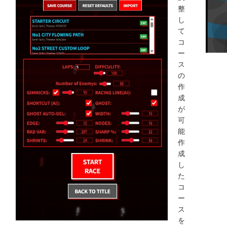
整
し
て
コ
ー
ス
の
作
成
が
可
能
作
成
し
た
コ
ー
ス
を