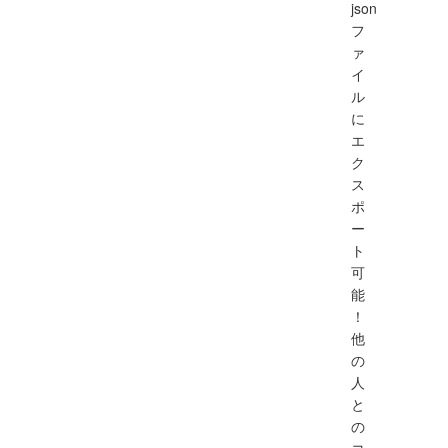
json
フ
ァ
イ
ル
に
エ
ク
ス
ポ
ー
ト
可
能
！
他
の
人
と
の
コ