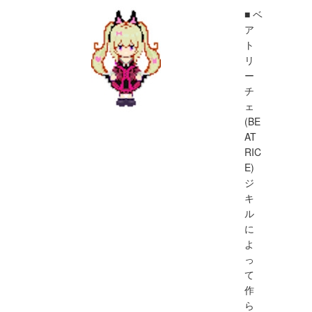
■ ベ
ア
ト
リ
ー
チ
ェ
(BE
AT
RIC
E)
ジ
キ
ル
に
よ
っ
て
作
ら