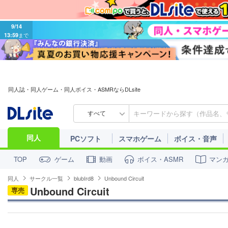
9/14
13:59
まで
同人誌・同人ゲーム・同人ボイス・ASMRならDLsite
すべて
同人
PCソフト
スマホゲーム
ボイス・音声
ゲーム
動画
ボイス・ASMR
マン
TOP
同人
サークル一覧
blubIrd8
Unbound Circuit
Unbound Circuit
専売