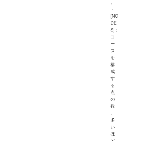
。
・
[NO
DE
S] :
コ
ー
ス
を
構
成
す
る
点
の
数
。
多
い
ほ
ど