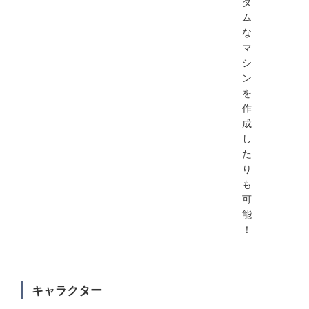
ダ
ム
な
マ
シ
ン
を
作
成
し
た
り
も
可
能
！
キャラクター