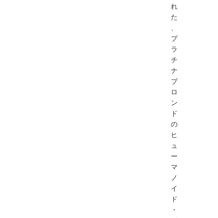
れ
た
、
プ
ラ
チ
ナ
ブ
ロ
ン
ド
の
ヒ
ュ
ー
マ
ノ
イ
ド
・