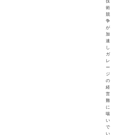
技
術
競
争
が
加
速
し
ガ
レ
ー
ジ
の
経
営
難
に
喘
い
で
い