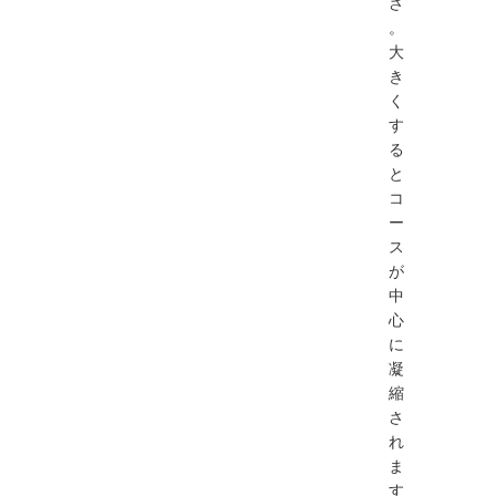
さ
。
大
き
く
す
る
と
コ
ー
ス
が
中
心
に
凝
縮
さ
れ
ま
す