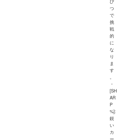
び
つ
で
挑
戦
的
に
な
り
ま
す
。
・
[SH
AR
P
%]:
鋭
い
カ
ー