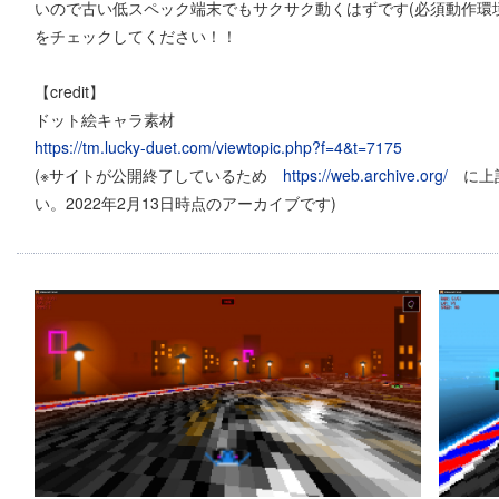
いので古い低スペック端末でもサクサク動くはずです(必須動作環
をチェックしてください！！
【credit】
ドット絵キャラ素材
https://tm.lucky-duet.com/viewtopic.php?f=4&t=7175
(※サイトが公開終了しているため
https://web.archive.org/
に上記
い。2022年2月13日時点のアーカイブです)