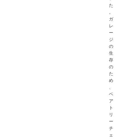
た
。
ガ
レ
ー
ジ
の
生
存
の
た
め
、
ベ
ア
ト
リ
ー
チ
ェ