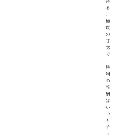
得
る
。
極
度
の
甘
党
で
、
勝
利
の
報
酬
は
い
つ
も
チ
ョ