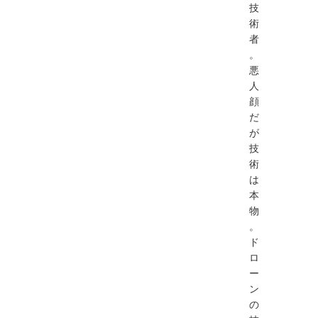
技
術
者
。
悪
人
顔
だ
が
技
術
は
本
物
。
ド
ロ
ー
ン
の