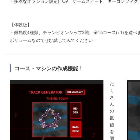
・多彩なオプション設定(FOV、ゲームスピード、キーコンフィグ
【体験版】
・難易度4種類、チャンピオンシップ3戦。全15コース(+1)を遊
ボリュームなのでぜひ試してみてください！
コース・マシンの作成機能！
た
く
さ
ん
の
数
値
を
調