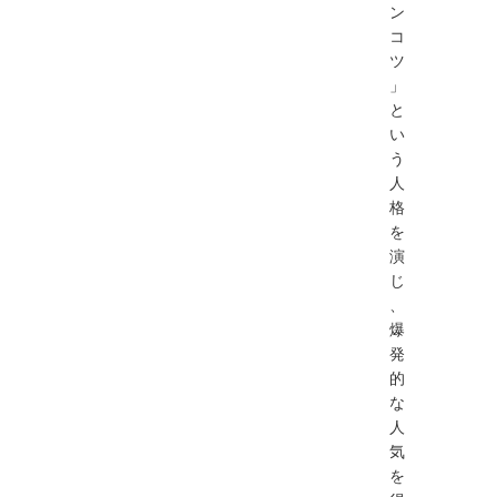
ン
コ
ツ
」
と
い
う
人
格
を
演
じ
、
爆
発
的
な
人
気
を