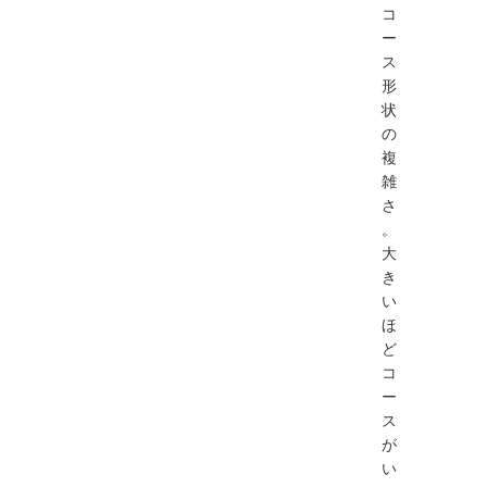
コ
ー
ス
形
状
の
複
雑
さ
。
大
き
い
ほ
ど
コ
ー
ス
が
い