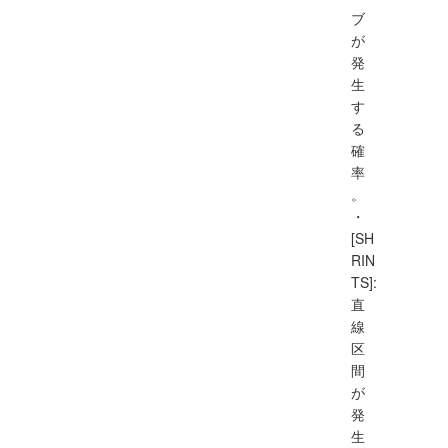
ブ
が
発
生
す
る
確
率
。
・
[SH
RIN
TS]:
直
線
区
間
が
発
生