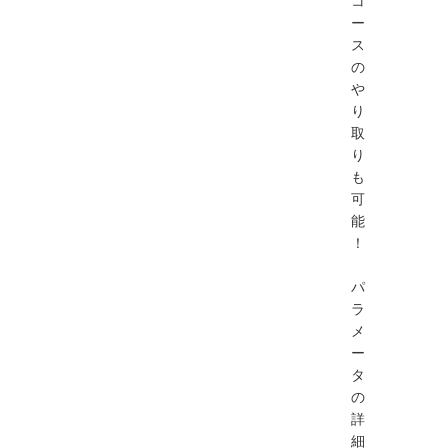
ー
ス
の
や
り
取
り
も
可
能
！
パ
ラ
メ
ー
タ
の
詳
細