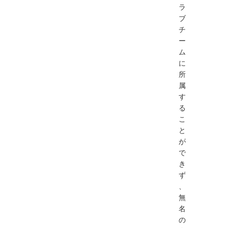
ラ
ブ
チ
ー
ム
に
所
属
す
る
こ
と
が
で
き
ず
、
無
名
の