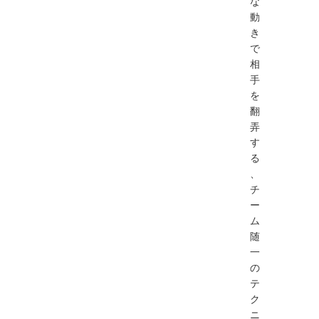
な
動
き
で
相
手
を
翻
弄
す
る
、
チ
ー
ム
随
一
の
テ
ク
ニ