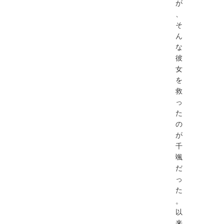
が
、
そ
ん
な
彼
女
を
救
っ
た
の
が
千
颯
だ
っ
た
。
以
来