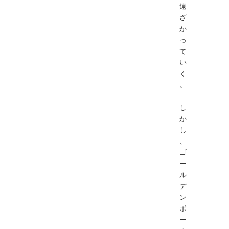
遠
ざ
か
っ
て
い
く
。
し
か
し
、
ゴ
ー
ル
デ
ン
ボ
ー