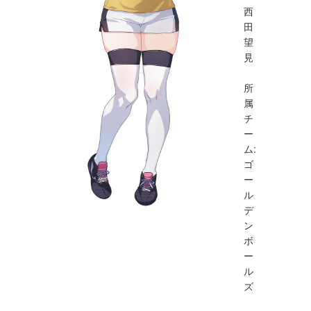
西
田
望
見
所
属
チ
ー
ム:
ゴ
ー
ル
デ
ン
ボ
ー
ル
ズ