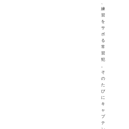
、
練
習
を
サ
ボ
る
常
習
犯
。
そ
の
た
び
に
キ
ャ
プ
テ
ン