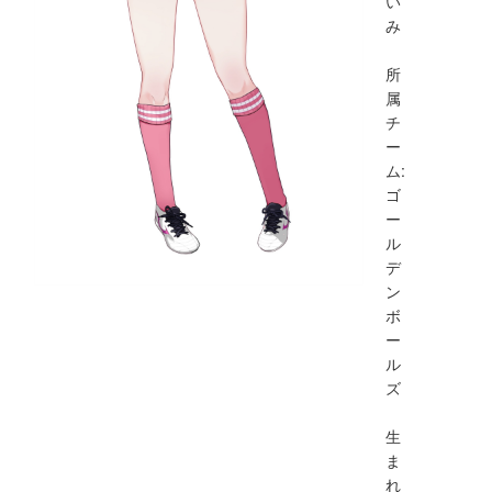
い
み
所
属
チ
ー
ム:
ゴ
ー
ル
デ
ン
ボ
ー
ル
ズ
生
ま
れ