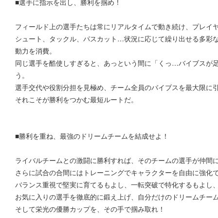
■選手に指示を出し、勝利を掴め！
フィールド上の選手たちは常にリアルタイムで動き続け、プレイ
シュート、タックル、パスカット…状況に応じて繰り出せる多彩な
動力を消費。
同じ選手を酷使しすぎると、あっという間に「くっ…バイブスが
う。
選手交代や役割分担を見極め、チーム全員のバイブスを最大限に
それこそが勝利をつかむ最短ルートだ。
■勝利を重ね、最強のドリームチームを結成せよ！
ライバルチームとの激闘に勝利すれば、そのチームの選手が仲間
さらに試合の合間にはトレーニングでキャラクターを自由に強化
バランス重視で堅実に育てるもよし、一転突破で特化するもよし
お気に入りの選手を徹底的に鍛え上げ、自分だけのドリームチー
そして栄光の優勝カップを、その手で掴み取れ！