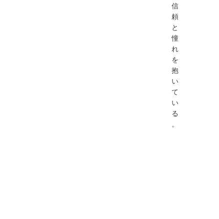
信
頼
と
憧
れ
を
抱
い
て
い
る
。