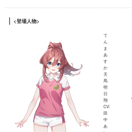
<登場人物>
て
ん
ま
あ
す
か
天
馬
明
日
翔
CV:
田
中
あ