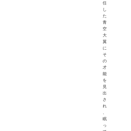
任
し
た
青
空
大
翼
に
そ
の
才
能
を
見
出
さ
れ
、
眠
っ