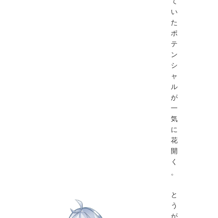
て
い
た
ポ
テ
ン
シ
ャ
ル
が
一
気
に
花
開
く
。
と
う
が