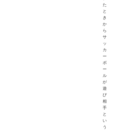
た
と
き
か
ら
サ
ッ
カ
ー
ボ
ー
ル
が
遊
び
相
手
と
い
う