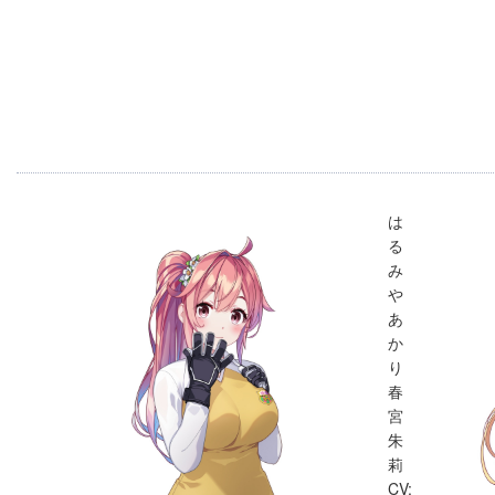
は
る
み
や
あ
か
り
春
宮
朱
莉
CV: