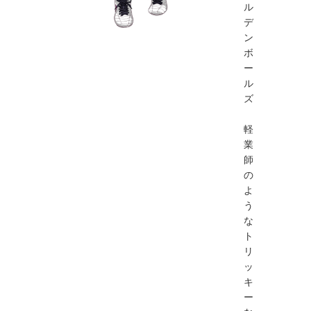
ル
デ
ン
ボ
ー
ル
ズ
軽
業
師
の
よ
う
な
ト
リ
ッ
キ
ー