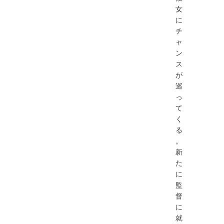
女
に
チ
ャ
ン
ス
が
巡
っ
て
く
る
。
新
た
に
監
督
に
就