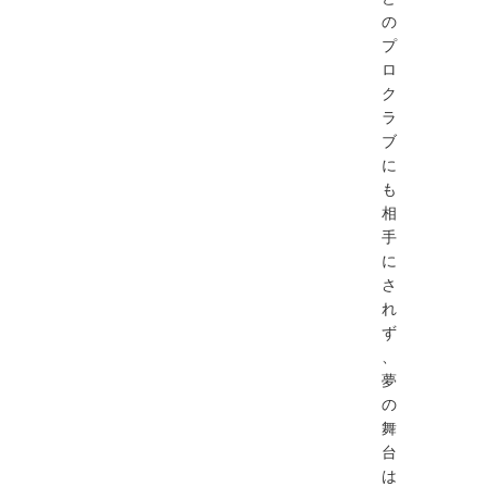
の
プ
ロ
ク
ラ
ブ
に
も
相
手
に
さ
れ
ず
、
夢
の
舞
台
は