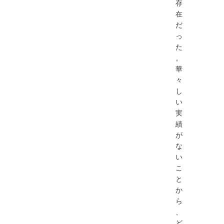
存
在
だ
っ
た
。
華
々
し
い
実
績
が
な
い
こ
と
か
ら
、
ど