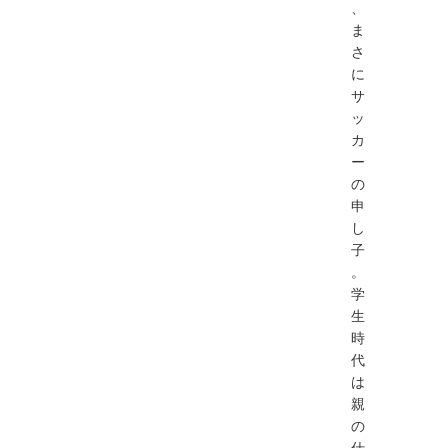
、
ま
さ
に
サ
ッ
カ
ー
の
申
し
子
。
学
生
時
代
は
親
の
仕