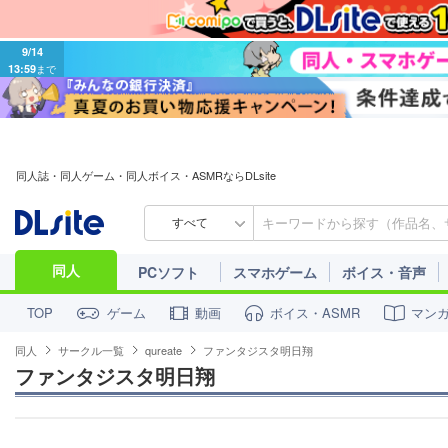
9/14
13:59
まで
同人誌・同人ゲーム・同人ボイス・ASMRならDLsite
すべて
同人
PCソフト
スマホゲーム
ボイス・音声
ゲーム
動画
ボイス・ASMR
マン
TOP
同人
サークル一覧
qureate
ファンタジスタ明日翔
ファンタジスタ明日翔