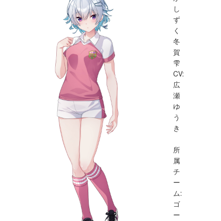
し
ず
く
冬
賀
雫
CV:
広
瀬
ゆ
う
き
所
属
チ
ー
ム:
ゴ
ー