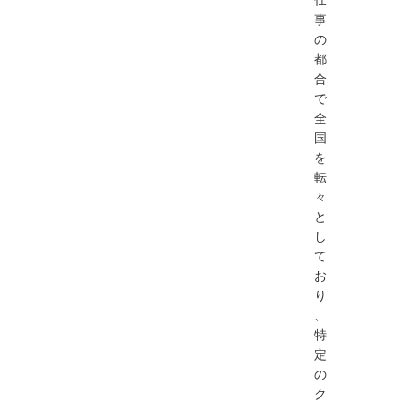
事
の
都
合
で
全
国
を
転
々
と
し
て
お
り
、
特
定
の
ク