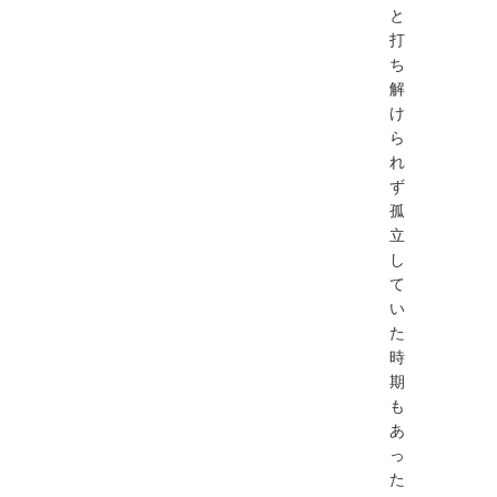
と
打
ち
解
け
ら
れ
ず
孤
立
し
て
い
た
時
期
も
あ
っ
た