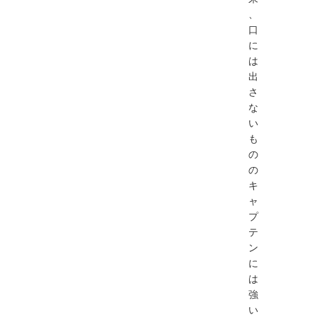
、
口
に
は
出
さ
な
い
も
の
の
キ
ャ
プ
テ
ン
に
は
強
い