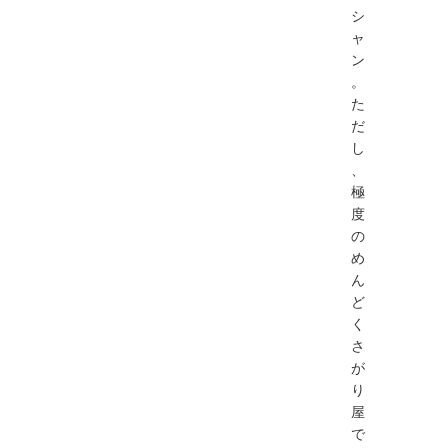
シ
ャ
ン
。
た
だ
し
、
極
度
の
め
ん
ど
く
さ
が
り
屋
で