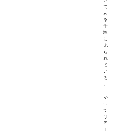
で
あ
る
千
颯
に
叱
ら
れ
て
い
る
。
か
つ
て
は
周
囲