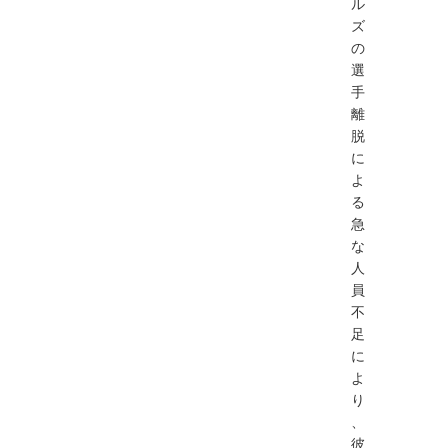
ル
ズ
の
選
手
離
脱
に
よ
る
急
な
人
員
不
足
に
よ
り
、
彼