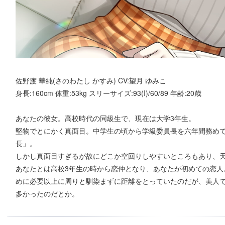
佐野渡 華純(さのわたし かすみ) CV:望月 ゆみこ
身長:160cm 体重:53kg スリーサイズ:93(I)/60/89 年齢:20歳
あなたの彼女。高校時代の同級生で、現在は大学3年生。
堅物でとにかく真面目。中学生の頃から学級委員長を六年間務め
長」。
しかし真面目すぎるが故にどこか空回りしやすいところもあり、
あなたとは高校3年生の時から恋仲となり、あなたが初めての恋人
めに必要以上に周りと馴染まずに距離をとっていたのだが、美人
多かったのだとか。