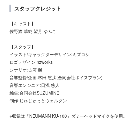
スタッフクレジット
【キャスト】
佐野渡 華純:望月 ゆみこ
【スタッフ】
イラスト/キャラクターデザイン:ミズコシ
ロゴデザイン:nzworks
シナリオ:古河 楓
音響監督/企画:林田 悠汰(合同会社ボイスプラン)
音響エンジニア:日浅 悠人
編集:合同会社SUZUMINE
制作:じゅじゅっとウェルダン
※収録は「NEUMANN KU-100」ダミーヘッドマイクを使用。