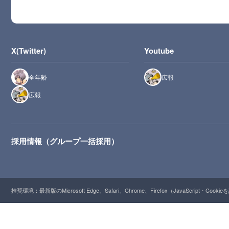
X(Twitter)
Youtube
全年齢
広報
広報
採用情報（グループ一括採用）
推奨環境：最新版のMicrosoft Edge、Safari、Chrome、Firefox（JavaScript・Cooki