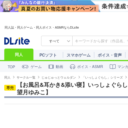
同人誌・同人ゲーム・同人ボイス・ASMRならDLsite
すべて
同人
PCソフト
スマホゲーム
ボイス・音声
ゲーム
動画
ボイス・ASMR
マン
TOP
同人
サークル一覧
じゅじゅっとウェルダン
「いっしょぐらし」シリーズ
【お風呂&耳かき&添い寝】いっしょぐらし 
専売
望月ゆみこ】