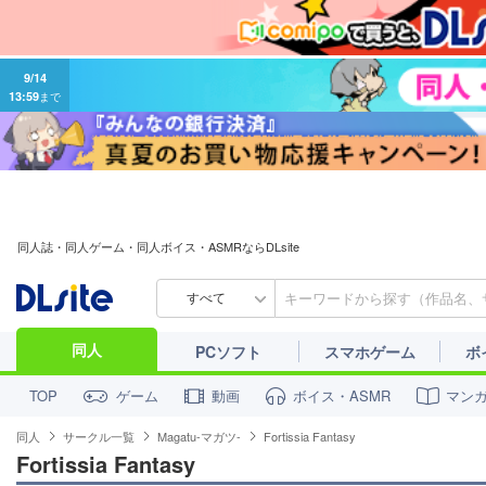
9/14
13:59
まで
同人誌・同人ゲーム・同人ボイス・ASMRならDLsite
すべて
同人
PCソフト
スマホゲーム
ボ
ゲーム
動画
ボイス・ASMR
マン
TOP
同人
サークル一覧
Magatu-マガツ-
Fortissia Fantasy
Fortissia Fantasy