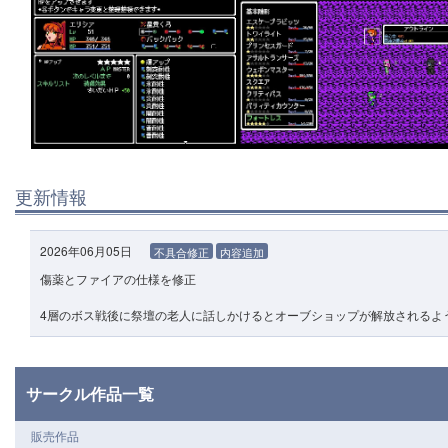
更新情報
2026年06月05日
不具合修正
内容追加
傷薬とファイアの仕様を修正
4層のボス戦後に祭壇の老人に話しかけるとオーブショップが解放されるよ
サークル作品一覧
販売作品