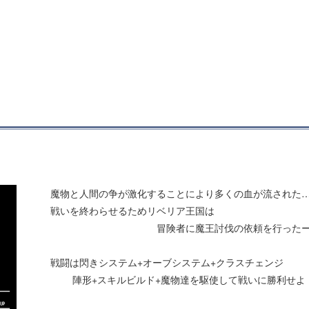
魔物と人間の争が激化することにより多くの血が流された
戦いを終わらせるためリベリア王国は
冒険者に魔王討伐の依頼を行ったーー
戦闘は閃きシステム+オーブシステム+クラスチェンジ
陣形+スキルビルド+魔物達を駆使して戦いに勝利せよ