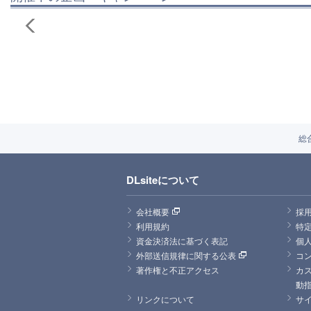
総
DLsiteについて
会社概要
採
利用規約
特
資金決済法に基づく表記
個
外部送信規律に関する公表
コ
著作権と不正アクセス
カ
動
リンクについて
サ