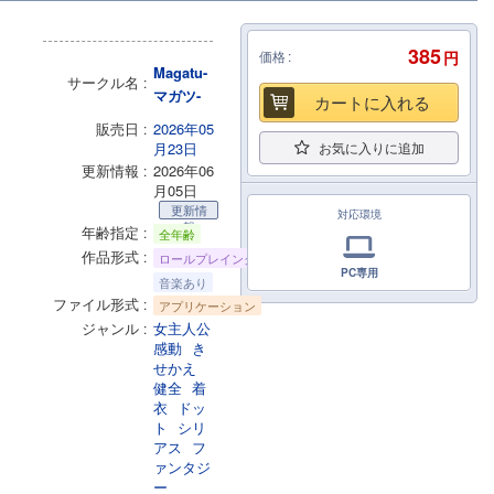
385
価格
円
Magatu-
サークル名
マガツ-
カートに入れる
販売日
2026年05
月23日
お気に入りに追加
更新情報
2026年06
月05日
更新情
対応環境
報
年齢指定
全年齢
作品形式
ロールプレイング
PC専用
音楽あり
ファイル形式
アプリケーション
ジャンル
女主人公
感動
き
せかえ
健全
着
衣
ドッ
ト
シリ
アス
フ
ァンタジ
ー