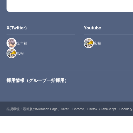
X(Twitter)
Youtube
全年齢
広報
広報
採用情報（グループ一括採用）
推奨環境：最新版のMicrosoft Edge、Safari、Chrome、Firefox（JavaScript・Cooki