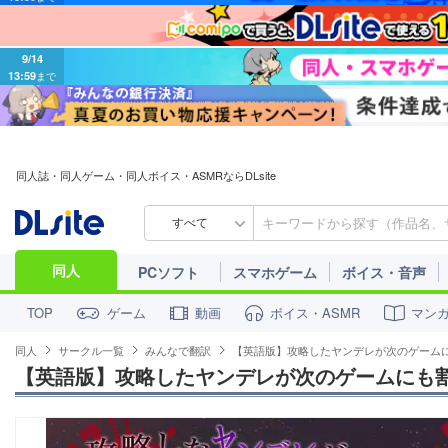
9/14
13:59
まで
同人誌・同人ゲーム・同人ボイス・ASMRならDLsite
すべて
同人
PCソフト
スマホゲーム
ボイス・音声
ゲーム
動画
ボイス・ASMR
マン
TOP
同人
サークル一覧
みんなで翻訳
【英語版】攻略したヤンデレが次のゲーム
【英語版】攻略したヤンデレが次のゲームにも