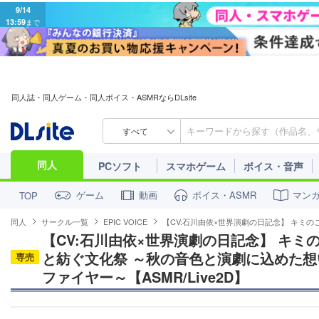
9/14
13:59
まで
同人誌・同人ゲーム・同人ボイス・ASMRならDLsite
すべて
同人
PCソフト
スマホゲーム
ボイス・音声
ゲーム
動画
ボイス・ASMR
マン
TOP
同人
サークル一覧
EPIC VOICE
【CV:石川由依×世界演劇の日記念】 キミの
【CV:石川由依×世界演劇の日記念】 キ
と紡ぐ文化祭 ～秋の音色と演劇に込めた
専売
ファイヤー～【ASMR/Live2D】