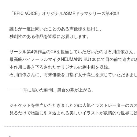
「EPIC VOICE」オリジナルASMRドラマシリーズ第4弾!!
誰もが一度は聞いたことのある声優様を起用し、
独創性のある作品を皆様にお届けします。
サークル第4弾作品のCVを担当していただいたのは石川由依さん
最高級バイノーラルマイクNEUMANN KU100にて目の前で迫
本作用に書き下ろされたオリジナルの劇中劇を収録。
石川由依さんに、将来俳優を目指す女子高生を演じていただきま
──── 耳に届いた瞬間、舞台の幕が上がる。
ジャケットを担当いただきましたのは人気イラストレーターのカ
見るだけで物語に引き込まれる美しいイラストが叙情的な世界に