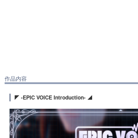
作品内容
◤ -EPIC VOICE Introduction- ◢