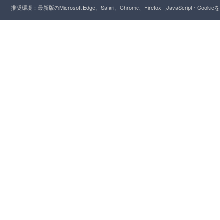
推奨環境：最新版のMicrosoft Edge、Safari、Chrome、Firefox（JavaScript・Cooki