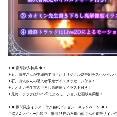
✦◆ 豪華購入特典 ◆✦
✦石川由依さんが本編内で演じたオリジナル劇中劇をスペシャルト
✦石川由依さんの購入者限定ボイスメッセージ付き！
✦カオミン先生書き下ろし高解像度イラスト付き！
✦最終トラックはLive2Dによるモーション動画版も同梱！
✦◆ 期間限定イラスト付き色紙プレゼントキャンペーン ◆✦
ご購入&レビュー掲載で、俳川 秋役の石川由依さんの直筆サイン