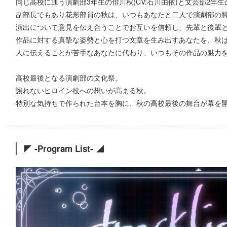
同じ高校に通う演劇部3年生の俳川秋(CV:石川由依)と文芸部2年
副部長でもあり花形部員の秋は、いつもあなたと二人で演劇部の
演出について意見を伝え合うことでお互いを信頼し、先輩と後輩
作品に対する真摯な姿勢と心を打つ文章を生み出すあなたを、秋
人に伝えることが苦手なあなたに代わり、いつもその作品の魅力
高校最後となる演劇部の文化祭。
譲れないヒロイン役への想いが高まる秋。
特別な気持ちで作られた台本を胸に、秋の高校最後の舞台が幕を
◤ -Program List- ◢