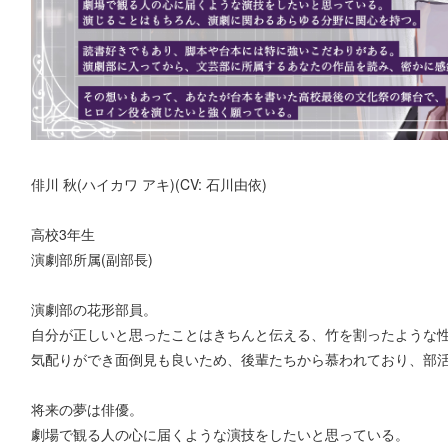
俳川 秋(ハイカワ アキ)(CV: 石川由依)
高校3年生
演劇部所属(副部長)
演劇部の花形部員。
自分が正しいと思ったことはきちんと伝える、竹を割ったような
気配りができ面倒見も良いため、後輩たちから慕われており、部
将来の夢は俳優。
劇場で観る人の心に届くような演技をしたいと思っている。