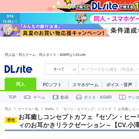
9/14
13:59
まで
同人誌・同人ゲーム・同人ボイス・ASMRならDLsite
すべて
同人
PCソフト
スマホゲーム
ボイス・音声
ゲーム
動画
ボイス・ASMR
マン
TOP
同人
サークル一覧
RaRo
「セゾン・ヒーリング」シリーズ
お耳癒しコン
お耳癒しコンセプトカフェ『セゾン・ヒー
専売
ィのお耳かきリラクゼーション～【CV.小