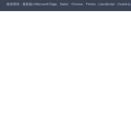
推奨環境：最新版のMicrosoft Edge、Safari、Chrome、Firefox（JavaScript・Cooki