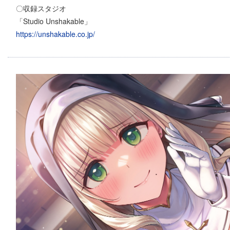
〇収録スタジオ
「Studio Unshakable」
https://unshakable.co.jp/