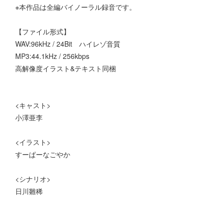
※本作品は全編バイノーラル録音です。
【ファイル形式】
WAV:96kHz / 24Bit ハイレゾ音質
MP3:44.1kHz / 256kbps
高解像度イラスト&テキスト同梱
<キャスト>
小澤亜李
<イラスト>
すーぱーなごやか
<シナリオ>
日川雛稀