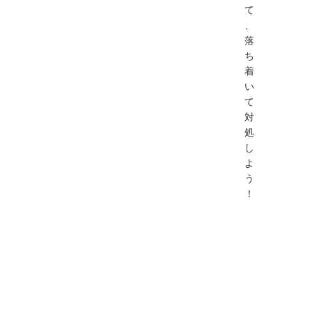
て
、
落
ち
着
い
て
対
処
し
よ
う
！