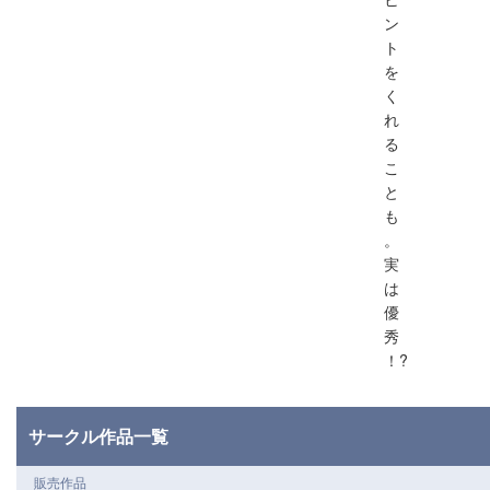
ン
ト
を
く
れ
る
こ
と
も
。
実
は
優
秀
！?
サークル作品一覧
販売作品