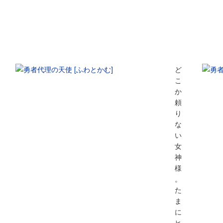
ど
こ
か
頼
り
な
い
女
神
様
。
た
ま
に
ヒ