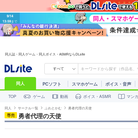
9/14
13:59
まで
同人誌・同人ゲーム・同人ボイス・ASMRならDLsite
すべて
同人
PCソフト
スマホゲーム
ボイス・音声
ゲーム
動画
ボイス・ASMR
マン
TOP
同人
サークル一覧
ふわとかむ
勇者代理の天使
勇者代理の天使
専売