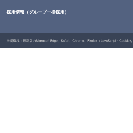
採用情報（グループ一括採用）
推奨環境：最新版のMicrosoft Edge、Safari、Chrome、Firefox（JavaScript・Cooki