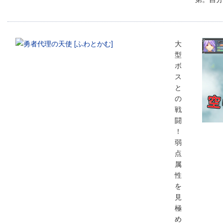
大
型
ボ
ス
と
の
戦
闘
！
弱
点
属
性
を
見
極
め